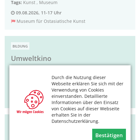
Tags:
Kunst
,
Museum
09.08.2026, 11-17 Uhr
Museum für Ostasiatische Kunst
BILDUNG
Umweltkino
„Die Rückkehr der Biber".
Durch die Nutzung dieser
Tags:
Kino
,
kostenlos
Webseite erklären Sie sich mit der
Verwendung von Cookies
09.08.2026, 14 Uhr
einverstanden. Detaillierte
Gut Leidenhausen
Informationen über den Einsatz
von Cookies auf dieser Webseite
erhalten Sie in der
Datenschutzerklärung.
KULTUR
Bestätigen
Ballets Jazz Montreal: Dance me