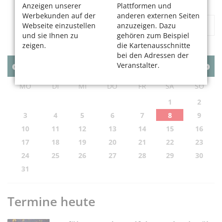
Anzeigen unserer
Plattformen und
Werbekunden auf der
anderen externen Seiten
«
1
2
3
...
103
»
Webseite einzustellen
anzuzeigen. Dazu
und sie Ihnen zu
gehören zum Beispiel
zeigen.
die Kartenausschnitte
bei den Adressen der
Veranstalter.
AUGUST
2026
MO
DI
MI
DO
FR
SA
SO
1
2
3
4
5
6
7
8
9
10
11
12
13
14
15
16
17
18
19
20
21
22
23
24
25
26
27
28
29
30
31
Termine heute