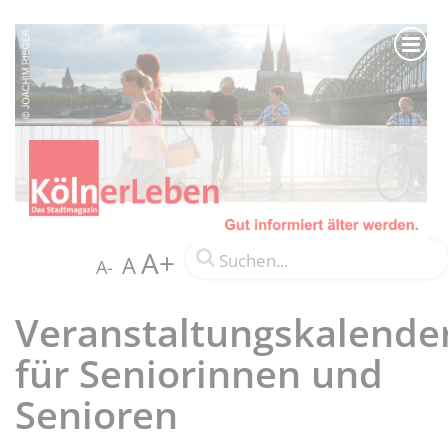
A+
A
A-
Veranstaltungskalende
für Seniorinnen und
Senioren