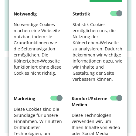
Eine mitreißende Tanzproduktion inspiriert von der
Notwendig
Statistik
Musik von Leonard Cohen.
Notwendige Cookies
Statistik-Cookies
Tags:
Musik
,
Tanz
machen eine Webseite
ermöglichen uns, die
09.08.2026, 14 Uhr
nutzbar, indem sie
Nutzung der
Grundfunktionen wie
KölnerLeben-Webseite
Kölner Philharmonie
die Seitennavigation
zu analysieren. Dadurch
ermöglichen. Die
bekommen wir wichtige
KölnerLeben-Webseite
Informationen dazu, wie
funktioniert ohne diese
wir Inhalte und
BILDUNG
Cookies nicht richtig.
Gestaltung der Seite
SNW Müngersdorf: Englischkurs
verbessern können.
Jeden Montag.
Marketing
Komfort/Externe
Tags:
Sprachen
Medien
Diese Cookies sind die
10.08.2026, 09:30-10:30 und 11-12 Uhr
Grundlage für unsere
Diese Technologien
SeniorenNetzwerk Müngersdorf c/o Altentagesstätte
Einnahmen. Wir nutzen
verwenden wir, um
Dr. Schäfer-Ismer
Drittanbieter-
Ihnen Inhalte von Video-
Technologien, um
oder Social-Media-