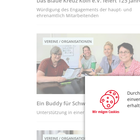
Das Blaue Kreuz Köln e.V. feiert 125 Jahr
Würdigung des Engagements der haupt- und
ehrenamtlich Mitarbeitenden
VEREINE / ORGANISATIONEN
Durch
einve
Ein Buddy für Schwerstkranke
erhal
Unterstützung in einer schwierigen Lebensphase
VEREINE / ORGANISATIONEN