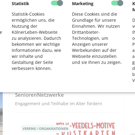
engagieren
Statistik
Marketing
K
2
M
Statistik-Cookies
Diese Cookies sind die
ermöglichen uns, die
Grundlage für unsere
D
Nutzung der
Einnahmen. Wir nutzen
v
SENIORENNETZWERKE
e
KölnerLeben-Webseite
Drittanbieter-
I
zu analysieren. Dadurch
Technologien, um
o
bekommen wir wichtige
Anzeigen unserer
P
Informationen dazu, wie
Werbekunden auf der
a
wir Inhalte und
Webseite einzustellen
a
Gestaltung der Seite
und sie Ihnen zu zeigen.
g
verbessern können.
d
b
V
Förderkreis stärkt die Kölner
SeniorenNetzwerke
Engagement und Teilhabe im Alter fördern
VEREINE / ORGANISATIONEN