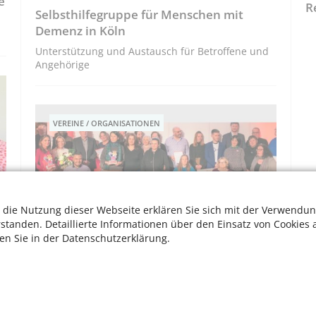
e
R
Selbsthilfegruppe für Menschen mit
Demenz in Köln
Unterstützung und Austausch für Betroffene und
Angehörige
VEREINE / ORGANISATIONEN
 die Nutzung dieser Webseite erklären Sie sich mit der Verwendun
rstanden. Detaillierte Informationen über den Einsatz von Cookies 
ten Sie in der Datenschutzerklärung.
Inklusive Projekte ausgezeichnet
Der Kölner Innovationspreis Behindertenpolitik
(KIB) würdigt drei Vereine, die sich für mehr
Teilhabe von Menschen mit Behinderung
W