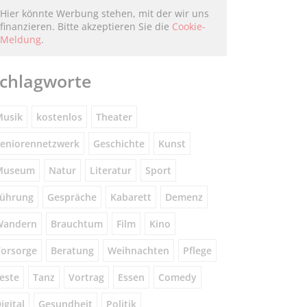
Hier könnte Werbung stehen, mit der wir uns
finanzieren. Bitte akzeptieren Sie die
Cookie-
Meldung
.
chlagworte
usik
kostenlos
Theater
eniorennetzwerk
Geschichte
Kunst
Museum
Natur
Literatur
Sport
ührung
Gespräche
Kabarett
Demenz
Wandern
Brauchtum
Film
Kino
orsorge
Beratung
Weihnachten
Pflege
este
Tanz
Vortrag
Essen
Comedy
igital
Gesundheit
Politik