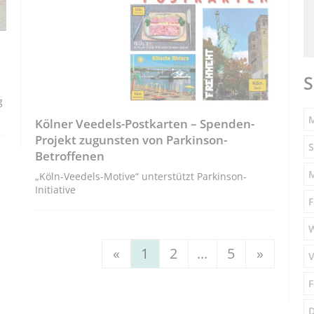
S
g
M
Kölner Veedels-Postkarten – Spenden-
Projekt zugunsten von Parkinson-
S
Betroffenen
„Köln-Veedels-Motive“ unterstützt Parkinson-
Initiative
F
«
1
2
...
5
»
V
F
D