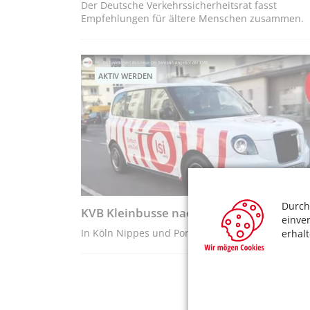
Der Deutsche Verkehrssicherheitsrat fasst
Empfehlungen für ältere Menschen zusammen.
AKTIV WERDEN
Durch
KVB Kleinbusse nach Bedarf bestellen
einve
In Köln Nippes und Porz - per KVB-App abrufbar
erhal