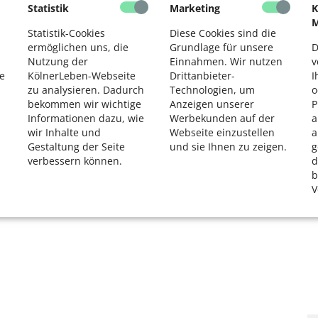
Statistik
Marketing
K
2
M
Statistik-Cookies
Diese Cookies sind die
ermöglichen uns, die
Grundlage für unsere
D
Nutzung der
Einnahmen. Wir nutzen
v
e
KölnerLeben-Webseite
Drittanbieter-
I
zu analysieren. Dadurch
Technologien, um
o
bekommen wir wichtige
Anzeigen unserer
P
Informationen dazu, wie
Werbekunden auf der
a
wir Inhalte und
Webseite einzustellen
a
Gestaltung der Seite
und sie Ihnen zu zeigen.
g
verbessern können.
d
b
V