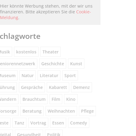
Hier könnte Werbung stehen, mit der wir uns
finanzieren. Bitte akzeptieren Sie die
Cookie-
Meldung
.
chlagworte
usik
kostenlos
Theater
eniorennetzwerk
Geschichte
Kunst
Museum
Natur
Literatur
Sport
ührung
Gespräche
Kabarett
Demenz
Wandern
Brauchtum
Film
Kino
orsorge
Beratung
Weihnachten
Pflege
este
Tanz
Vortrag
Essen
Comedy
igital
Gesundheit
Politik