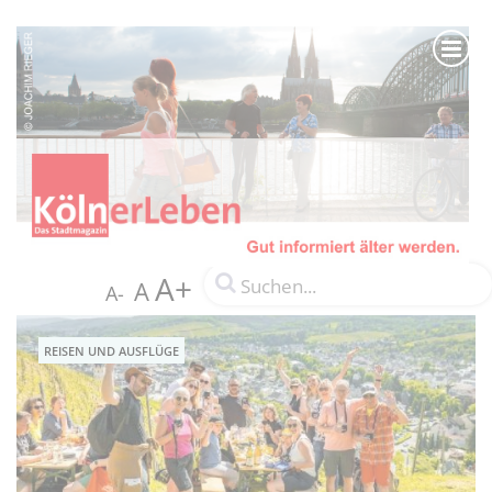
A+
A
A-
REISEN UND AUSFLÜGE