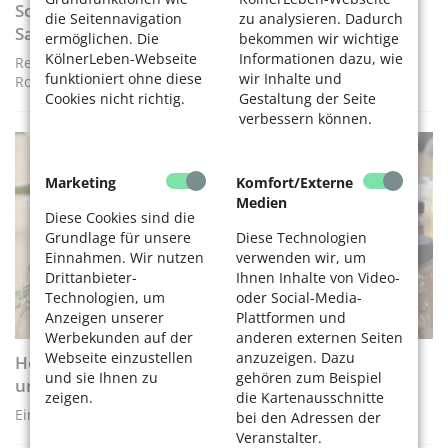
Schönste Tropfsteinhöhle: die Atta-Höhle im
die Seitennavigation
zu analysieren. Dadurch
Sauerland
ermöglichen. Die
bekommen wir wichtige
KölnerLeben-Webseite
Informationen dazu, wie
Reisetipp: Tropfsteinhöhle im Naturpark Sauerland-
funktioniert ohne diese
wir Inhalte und
Rothaargebirge
Cookies nicht richtig.
Gestaltung der Seite
verbessern können.
REISEN UND AUSFLÜGE
Marketing
Komfort/Externe
Medien
Diese Cookies sind die
Grundlage für unsere
Diese Technologien
Einnahmen. Wir nutzen
verwenden wir, um
Drittanbieter-
Ihnen Inhalte von Video-
Technologien, um
oder Social-Media-
Anzeigen unserer
Plattformen und
Werbekunden auf der
anderen externen Seiten
Webseite einzustellen
anzuzeigen. Dazu
Heilkräuter: Ein Treffen mit Hildegard, Walhafrid
und sie Ihnen zu
gehören zum Beispiel
und Galenos
zeigen.
die Kartenausschnitte
Ein Besuch im Dortmunder Heilpflanzengarten
bei den Adressen der
Veranstalter.