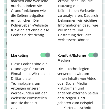
machen eine Webseite
ermöglichen uns, die
nutzbar, indem sie
Nutzung der
KölnerLeben Winter 2024/25
Grundfunktionen wie
KölnerLeben-Webseite
die Seitennavigation
zu analysieren. Dadurch
ermöglichen. Die
bekommen wir wichtige
KölnerLeben Herbst 2024
KölnerLeben-Webseite
Informationen dazu, wie
funktioniert ohne diese
wir Inhalte und
KölnerLeben Sommer 2024
Cookies nicht richtig.
Gestaltung der Seite
verbessern können.
KölnerLeben Frühjahr 2024
KölnerLeben Dez/Jan/Feb 2023/24
Marketing
Komfort/Externe
Medien
Diese Cookies sind die
KölnerLeben Okt/Nov 2023
Grundlage für unsere
Diese Technologien
Einnahmen. Wir nutzen
verwenden wir, um
KölnerLeben Aug/Sept 2023
Drittanbieter-
Ihnen Inhalte von Video-
Technologien, um
oder Social-Media-
KölnerLeben Juni/Juli 2023
Anzeigen unserer
Plattformen und
Werbekunden auf der
anderen externen Seiten
Webseite einzustellen
anzuzeigen. Dazu
KölnerLeben April/Mai 2023
und sie Ihnen zu
gehören zum Beispiel
zeigen.
die Kartenausschnitte