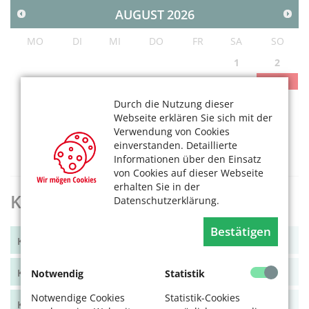
AUGUST
2026
MO
DI
MI
DO
FR
SA
SO
1
2
3
4
5
6
7
8
9
10
11
12
13
14
15
16
Durch die Nutzung dieser
Webseite erklären Sie sich mit der
17
18
19
20
21
22
23
Verwendung von Cookies
24
25
26
27
28
29
30
einverstanden. Detaillierte
31
Informationen über den Einsatz
von Cookies auf dieser Webseite
erhalten Sie in der
KölnerLeben Archiv
Datenschutzerklärung.
Bestätigen
KölnerLeben Winter 2025
KölnerLeben Sommer 2025
Notwendig
Statistik
Notwendige Cookies
Statistik-Cookies
KölnerLeben Frühjahr 2025