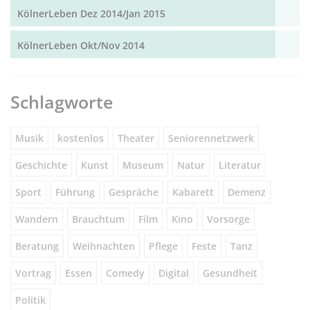
KölnerLeben Dez 2014/Jan 2015
KölnerLeben Okt/Nov 2014
Schlagworte
Musik
kostenlos
Theater
Seniorennetzwerk
Geschichte
Kunst
Museum
Natur
Literatur
Sport
Führung
Gespräche
Kabarett
Demenz
Wandern
Brauchtum
Film
Kino
Vorsorge
Beratung
Weihnachten
Pflege
Feste
Tanz
Vortrag
Essen
Comedy
Digital
Gesundheit
Politik