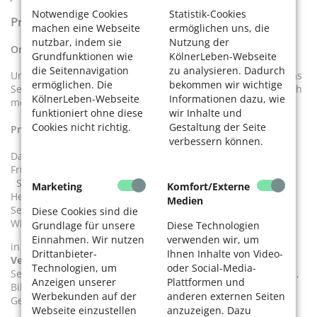
Notwendige Cookies
Statistik-Cookies
Profil KölnerLeben Online und Print
machen eine Webseite
ermöglichen uns, die
nutzbar, indem sie
Nutzung der
Online
Grundfunktionen wie
KölnerLeben-Webseite
die Seitennavigation
zu analysieren. Dadurch
Und um dem digitalen Wandel Rechnung zu tragen, wird das
ermöglichen. Die
bekommen wir wichtige
Seniorenportal
www.koelnerleben.koeln
ausgebaut und noch
KölnerLeben-Webseite
Informationen dazu, wie
mehr wichtige Inhalte und Veranstaltungstipps angeboten.
funktioniert ohne diese
wir Inhalte und
Cookies nicht richtig.
Gestaltung der Seite
Print
verbessern können.
Das Magazin erscheint 4 x im Jahr:
Frühjahr am 1. März, gültig März/April/Mai
Sommer am 1. Juni, gültig Juni/Juli/August
Marketing
Komfort/Externe
Herbst am 1. September, gültig
Medien
September/Oktober/November
Diese Cookies sind die
Winter am 1. Dezember, gültig Dezember/Januar/Februar
Grundlage für unsere
Diese Technologien
Einnahmen. Wir nutzen
verwenden wir, um
in einer Auflage von je 20.000 Exemplaren.
1.200
Drittanbieter-
Ihnen Inhalte von Video-
Verteilstellen
: Apotheken, Arztpraxen, Bezirksrathäuser,
Technologien, um
oder Social-Media-
Seniorentreffs, Kultur- und Freizeiteinrichtungen, Geschäfte,
Anzeigen unserer
Plattformen und
Bibliotheken etc.
Werbekunden auf der
anderen externen Seiten
Gebiet Köln
Mitnahmeorte
Webseite einzustellen
anzuzeigen. Dazu