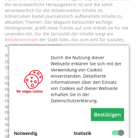
die verantwortliche Herausgeberin ist und die somit
verantwortlich für die redaktionellen Inhalte ist.
KölnerLeben bietet journalistisch aufbereitete Inhalte zu
aktuellen Themen. Das Magazin beleuchtet wichtige
Hintergründe, greift neue Trends auf und ordnet sie für die
Lesenden ein. Für die Seriosität der Inhalte sorgt ein
Redaktionsteam
der Stadt Köln, das zum Amt für Soziales,
Arbeit und Senioren gehört.
Produziert wird KölnerLeben seit vielen Jahren in guter
Durch die Nutzung dieser
Zusammenarbeit mit einem Verlag, seit 2024 mit der Köllen
Webseite erklären Sie sich mit der
Druck + Verlag GmbH in Bonn.
Verwendung von Cookies
einverstanden. Detaillierte
Die Stadt Köln ist stolz, damit einen starken Partner in der
Informationen über den Einsatz
Region an der Seite zu haben, der besonders auf
von Cookies auf dieser Webseite
Nachhaltigkeit setzt. Mit eigenen Solaranlagen produziert er
erhalten Sie in der
einen großen Teil der Energie für den Betrieb und die E-
Datenschutzerklärung.
Firmenwagenflotte selber. „Nichts ist so beständig wie der
Wandel“, dieser Spruch, den man dem griechischen
Philosophen Heraklit zuschreibt, trifft natürlich auch auf
Bestätigen
KölnerLeben zu. 1959 erschien das Heft erstmals unter dem
Namen „Der Feierabend“. Nun, nach gut 65 Jahren, hat es
sich zu einem Magazin gemausert, das seit der
Notwendig
Statistik
Jahrtausendwende als „KölnerLeben“ erscheint.