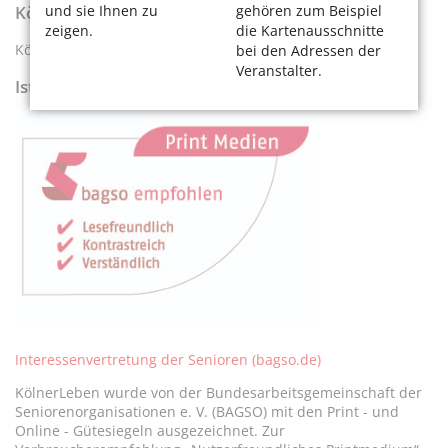
und sie Ihnen zu
gehören zum Beispiel
KölnerLeben als Abonnement
zeigen.
die Kartenausschnitte
KölnerLeben kann man als
Abo
für 12 € im Jahr erhalten.
bei den Adressen der
Veranstalter.
Ist KölnerLeben barrierefrei?
Interessenvertretung der Senioren (bagso.de)
KölnerLeben wurde von der Bundesarbeitsgemeinschaft der
Seniorenorganisationen e. V. (BAGSO) mit den Print - und
Online - Gütesiegeln ausgezeichnet. Zur