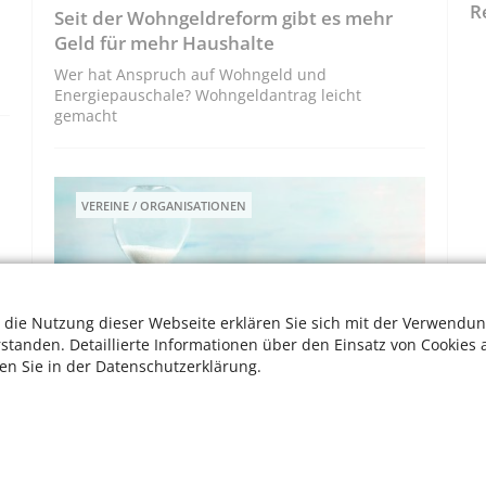
R
Seit der Wohngeldreform gibt es mehr
Geld für mehr Haushalte
Wer hat Anspruch auf Wohngeld und
Energiepauschale? Wohngeldantrag leicht
gemacht
VEREINE / ORGANISATIONEN
 die Nutzung dieser Webseite erklären Sie sich mit der Verwendun
rstanden. Detaillierte Informationen über den Einsatz von Cookies 
ten Sie in der Datenschutzerklärung.
Sterbehilfe – Mit Hilfe zum Ende
Assistierter Selbstmord – ein Einblick in ein
s
schwieriges Thema
W