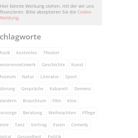
Hier könnte Werbung stehen, mit der wir uns
finanzieren. Bitte akzeptieren Sie die
Cookie-
Meldung
.
chlagworte
usik
kostenlos
Theater
eniorennetzwerk
Geschichte
Kunst
Museum
Natur
Literatur
Sport
ührung
Gespräche
Kabarett
Demenz
Wandern
Brauchtum
Film
Kino
orsorge
Beratung
Weihnachten
Pflege
este
Tanz
Vortrag
Essen
Comedy
igital
Gesundheit
Politik