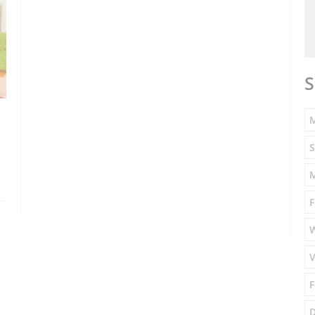
S
M
S
F
V
F
D