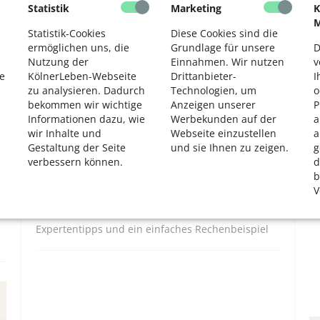
Statistik
Marketing
K
2
M
Statistik-Cookies
Diese Cookies sind die
ermöglichen uns, die
Grundlage für unsere
D
RECHT
Nutzung der
Einnahmen. Wir nutzen
v
e
KölnerLeben-Webseite
Drittanbieter-
I
zu analysieren. Dadurch
Technologien, um
o
bekommen wir wichtige
Anzeigen unserer
P
Informationen dazu, wie
Werbekunden auf der
a
wir Inhalte und
Webseite einzustellen
a
Gestaltung der Seite
und sie Ihnen zu zeigen.
g
verbessern können.
d
b
V
Testament: Das sollten Sie über das
Erbrecht wissen
Expertentipps und ein einfaches Rechenbeispiel