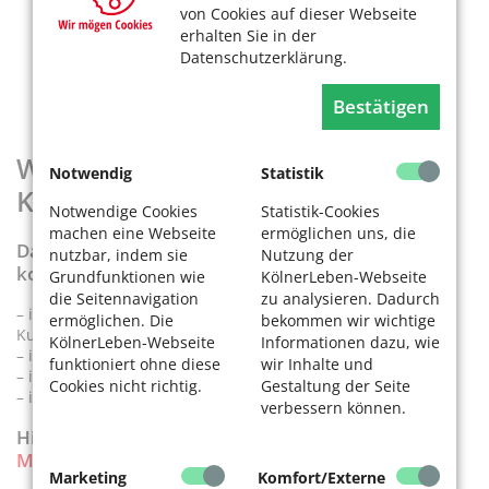
von Cookies auf dieser Webseite
erhalten Sie in der
Datenschutzerklärung.
Bestätigen
Wo bekommt man ein Heft des
Notwendig
Statistik
KölnerLeben-Magazins?
Notwendige Cookies
Statistik-Cookies
machen eine Webseite
ermöglichen uns, die
Das Heft liegt in vielen Kölner Einrichtungen zur
nutzbar, indem sie
Nutzung der
kostenlosen Mitnahme aus:
Grundfunktionen wie
KölnerLeben-Webseite
die Seitennavigation
zu analysieren. Dadurch
– in Bezirksrathäusern, Bürgerhäusern und städtischen
ermöglichen. Die
bekommen wir wichtige
Kundenzentren
KölnerLeben-Webseite
Informationen dazu, wie
– in Senioreneinrichtungen und -netzwerken
funktioniert ohne diese
wir Inhalte und
– in vielen Apotheken und Arztpraxen
Cookies nicht richtig.
Gestaltung der Seite
– in Buchhandlungen, Cafés und Kinos
verbessern können.
Hier finden Sie eine aktuelle
Liste der
Mitnahmeorte
.
Marketing
Komfort/Externe