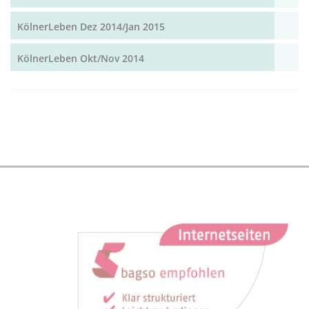
KölnerLeben Dez 2014/Jan 2015
KölnerLeben Okt/Nov 2014