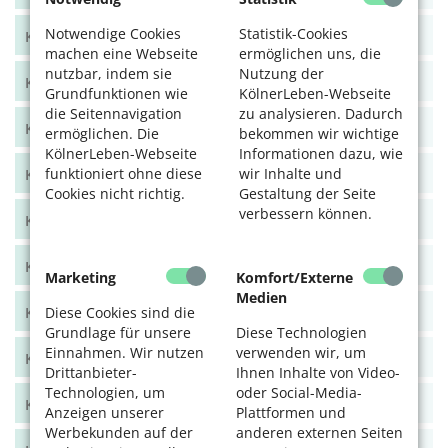
Notwendige Cookies
Statistik-Cookies
KölnerLeben Juni/Juli 2021
machen eine Webseite
ermöglichen uns, die
nutzbar, indem sie
Nutzung der
KölnerLeben April/Mai 2021
Grundfunktionen wie
KölnerLeben-Webseite
die Seitennavigation
zu analysieren. Dadurch
KölnerLeben Feb/März 2021
ermöglichen. Die
bekommen wir wichtige
KölnerLeben-Webseite
Informationen dazu, wie
funktioniert ohne diese
wir Inhalte und
KölnerLeben Dez 20/Jan 21
Cookies nicht richtig.
Gestaltung der Seite
verbessern können.
KölnerLeben Okt/Nov 2020
KölnerLeben Aug/Sept 2020
Marketing
Komfort/Externe
Medien
KölnerLeben Juni/Juli 2020
Diese Cookies sind die
Grundlage für unsere
Diese Technologien
Einnahmen. Wir nutzen
verwenden wir, um
KölnerLeben April/Mai 2020
Drittanbieter-
Ihnen Inhalte von Video-
Technologien, um
oder Social-Media-
KölnerLeben Feb/März 2020
Anzeigen unserer
Plattformen und
Werbekunden auf der
anderen externen Seiten