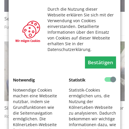
Durch die Nutzung dieser
Webseite erklären Sie sich mit der
Sehen und gesehen werden – Fußgänger
Verwendung von Cookies
einverstanden. Detaillierte
Fußgänger im Großstadtverkehr
Informationen über den Einsatz
von Cookies auf dieser Webseite
erhalten Sie in der
Datenschutzerklärung.
AKTIV WERDEN
Bestätigen
Notwendig
Statistik
Notwendige Cookies
Statistik-Cookies
machen eine Webseite
ermöglichen uns, die
nutzbar, indem sie
Nutzung der
Grundfunktionen wie
KölnerLeben-Webseite
Sicher über schwieriges Pflaster – mit dem Rollator
die Seitennavigation
zu analysieren. Dadurch
Rollatoren sichern Millionen Menschen Mobilität
ermöglichen. Die
bekommen wir wichtige
KölnerLeben-Webseite
Informationen dazu, wie