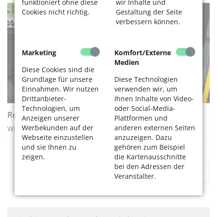
funktioniert ohne diese
wir Inhalte und
Cookies nicht richtig.
Gestaltung der Seite
AKTIV WERDEN
verbessern können.
Marketing
Komfort/Externe
Medien
Diese Cookies sind die
Grundlage für unsere
Diese Technologien
Einnahmen. Wir nutzen
verwenden wir, um
Drittanbieter-
Ihnen Inhalte von Video-
Technologien, um
oder Social-Media-
Rollatortraining - Schritt für Schritt
Anzeigen unserer
Plattformen und
Werbekunden auf der
anderen externen Seiten
Wie Sie sicher in den Bus ein- und aussteigen
Webseite einzustellen
anzuzeigen. Dazu
und sie Ihnen zu
gehören zum Beispiel
zeigen.
die Kartenausschnitte
bei den Adressen der
«
1
2
»
Veranstalter.