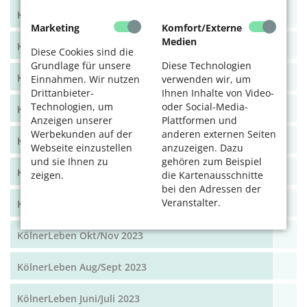
KölnerLeben Sommer 2025
Marketing
Komfort/Externe
Medien
KölnerLeben Frühjahr 2025
Diese Cookies sind die
Grundlage für unsere
Diese Technologien
KölnerLeben Winter 2024/25
Einnahmen. Wir nutzen
verwenden wir, um
Drittanbieter-
Ihnen Inhalte von Video-
Technologien, um
oder Social-Media-
KölnerLeben Herbst 2024
Anzeigen unserer
Plattformen und
Werbekunden auf der
anderen externen Seiten
KölnerLeben Sommer 2024
Webseite einzustellen
anzuzeigen. Dazu
und sie Ihnen zu
gehören zum Beispiel
KölnerLeben Frühjahr 2024
zeigen.
die Kartenausschnitte
bei den Adressen der
Veranstalter.
KölnerLeben Dez/Jan/Feb 2023/24
KölnerLeben Okt/Nov 2023
KölnerLeben Aug/Sept 2023
KölnerLeben Juni/Juli 2023