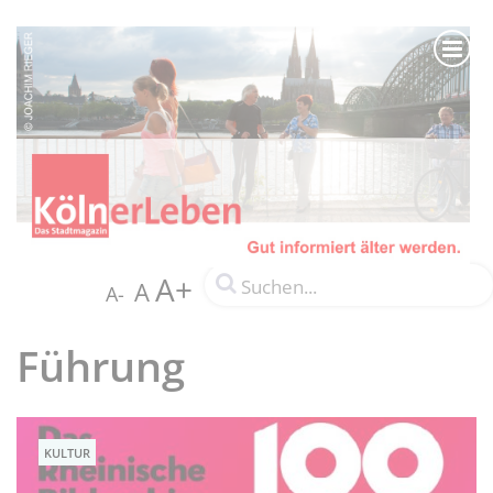
A+
A
A-
Führung
KULTUR