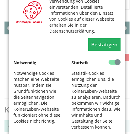
Verwendung von Cookies
«
1
2
...
39
»
einverstanden. Detaillierte
Informationen über den Einsatz
von Cookies auf dieser Webseite
erhalten Sie in der
AUGUST
2026
Datenschutzerklärung.
MO
DI
MI
DO
FR
SA
SO
Bestätigen
1
2
3
4
5
6
7
8
9
Notwendig
Statistik
10
11
12
13
14
15
16
Notwendige Cookies
Statistik-Cookies
17
18
19
20
21
22
23
machen eine Webseite
ermöglichen uns, die
24
25
26
27
28
29
30
nutzbar, indem sie
Nutzung der
31
Grundfunktionen wie
KölnerLeben-Webseite
die Seitennavigation
zu analysieren. Dadurch
ermöglichen. Die
bekommen wir wichtige
KölnerLeben Archiv
KölnerLeben-Webseite
Informationen dazu, wie
funktioniert ohne diese
wir Inhalte und
Cookies nicht richtig.
Gestaltung der Seite
KölnerLeben Winter 2025
verbessern können.