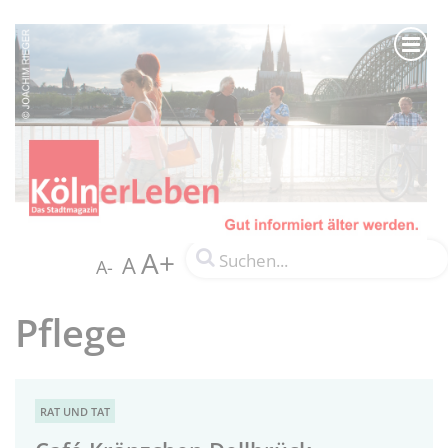
A+
A
A-
Pflege
RAT UND TAT