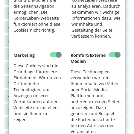
Grundfunktionen wie
KölnerLeben-Webseite
die Seitennavigation
zu analysieren. Dadurch
ermöglichen. Die
bekommen wir wichtige
KölnerLeben Sommer 2024
KölnerLeben-Webseite
Informationen dazu, wie
funktioniert ohne diese
wir Inhalte und
KölnerLeben Frühjahr 2024
Cookies nicht richtig.
Gestaltung der Seite
verbessern können.
KölnerLeben Dez/Jan/Feb 2023/24
KölnerLeben Okt/Nov 2023
Marketing
Komfort/Externe
Medien
Diese Cookies sind die
KölnerLeben Aug/Sept 2023
Grundlage für unsere
Diese Technologien
Einnahmen. Wir nutzen
verwenden wir, um
KölnerLeben Juni/Juli 2023
Drittanbieter-
Ihnen Inhalte von Video-
Technologien, um
oder Social-Media-
Anzeigen unserer
Plattformen und
KölnerLeben April/Mai 2023
Werbekunden auf der
anderen externen Seiten
Webseite einzustellen
anzuzeigen. Dazu
KölnerLeben Feb/März 2023
und sie Ihnen zu
gehören zum Beispiel
zeigen.
die Kartenausschnitte
KölnerLeben Dez 22/Jan 23
bei den Adressen der
Veranstalter.