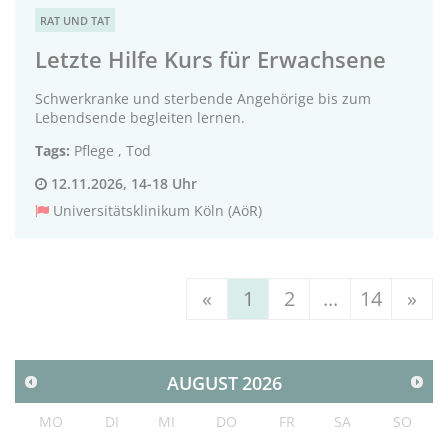
RAT UND TAT
Letzte Hilfe Kurs für Erwachsene
Schwerkranke und sterbende Angehörige bis zum
Lebendsende begleiten lernen.
Tags:
Pflege
,
Tod
12.11.2026, 14-18 Uhr
Universitätsklinikum Köln (AöR)
«
1
2
...
14
»
AUGUST
2026
MO
DI
MI
DO
FR
SA
SO