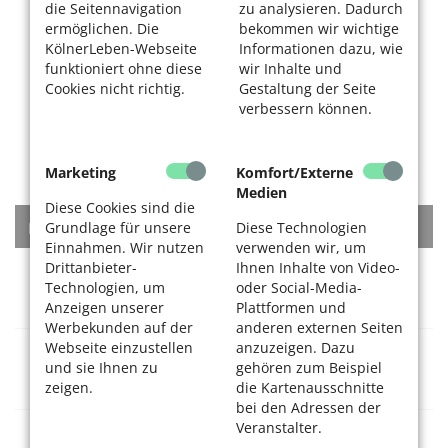
die Seitennavigation
zu analysieren. Dadurch
ermöglichen. Die
bekommen wir wichtige
KölnerLeben-Webseite
Informationen dazu, wie
funktioniert ohne diese
wir Inhalte und
Cookies nicht richtig.
Gestaltung der Seite
verbessern können.
Marketing
Komfort/Externe
Medien
Diese Cookies sind die
KATEGORIEN
Grundlage für unsere
Diese Technologien
Einnahmen. Wir nutzen
verwenden wir, um
Drittanbieter-
Ihnen Inhalte von Video-
Rat + Tat
Technologien, um
oder Social-Media-
Anzeigen unserer
Plattformen und
Werbekunden auf der
anderen externen Seiten
Webseite einzustellen
anzuzeigen. Dazu
Gesundheitsversorgung
und sie Ihnen zu
gehören zum Beispiel
zeigen.
die Kartenausschnitte
bei den Adressen der
Veranstalter.
Dienstleistungen + Waren