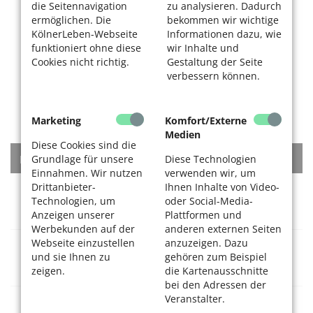
die Seitennavigation
zu analysieren. Dadurch
ermöglichen. Die
bekommen wir wichtige
KölnerLeben-Webseite
Informationen dazu, wie
funktioniert ohne diese
wir Inhalte und
Cookies nicht richtig.
Gestaltung der Seite
verbessern können.
Marketing
Komfort/Externe
Medien
Diese Cookies sind die
KATEGORIEN
Grundlage für unsere
Diese Technologien
Einnahmen. Wir nutzen
verwenden wir, um
Drittanbieter-
Ihnen Inhalte von Video-
Rat + Tat
Technologien, um
oder Social-Media-
Anzeigen unserer
Plattformen und
Werbekunden auf der
anderen externen Seiten
Webseite einzustellen
anzuzeigen. Dazu
Gesundheitsversorgung
und sie Ihnen zu
gehören zum Beispiel
zeigen.
die Kartenausschnitte
bei den Adressen der
Veranstalter.
Dienstleistungen + Waren