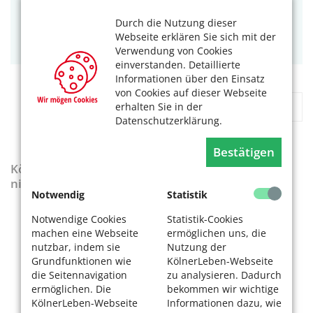
Präventive Hausbesuche
Durch die Nutzung dieser
Kalker Hauptstraße 247-273
Webseite erklären Sie sich mit der
51103 Köln
Verwendung von Cookies
einverstanden. Detaillierte
Informationen über den Einsatz
von Cookies auf dieser Webseite
«
1
2
»
erhalten Sie in der
Datenschutzerklärung.
Bestätigen
KölnerLeben-Sonderausgabe „Wenn die Rente
nicht reicht“
Notwendig
Statistik
Notwendige Cookies
Statistik-Cookies
machen eine Webseite
ermöglichen uns, die
nutzbar, indem sie
Nutzung der
Grundfunktionen wie
KölnerLeben-Webseite
die Seitennavigation
zu analysieren. Dadurch
ermöglichen. Die
bekommen wir wichtige
KölnerLeben-Webseite
Informationen dazu, wie