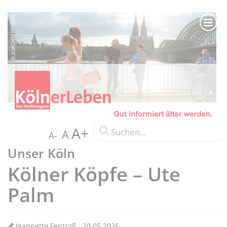
A+
A
A-
Unser Köln
Kölner Köpfe – Ute
Palm
Jeannette Fentroß · 20.05.2026