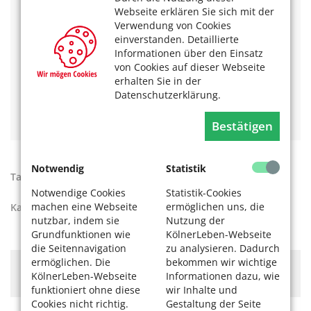
Webseite erklären Sie sich mit der
Das könnte Sie auch interessieren:
Verwendung von Cookies
einverstanden. Detaillierte
Für Blinde und Sehbehinderte: Nachrichten aus Köln
Informationen über den Einsatz
zum Hören
von Cookies auf dieser Webseite
Barrierefreie Kultur in Köln: inklusive Führungen und
erhalten Sie in der
Theatererlebnisse für alle Sinne
Datenschutzerklärung.
Museum Ludwig: Führung für blinde und
sehbehinderte Menschen
Bestätigen
Notwendig
Statistik
Tags:
Barrierefreiheit
,
Interview
,
Kölner Köpfe
Notwendige Cookies
Statistik-Cookies
machen eine Webseite
ermöglichen uns, die
Kategorien:
Unser Köln
nutzbar, indem sie
Nutzung der
Grundfunktionen wie
KölnerLeben-Webseite
die Seitennavigation
zu analysieren. Dadurch
ermöglichen. Die
bekommen wir wichtige
Hier könnte Werbung stehen, mit der wir uns
KölnerLeben-Webseite
Informationen dazu, wie
finanzieren. Bitte akzeptieren Sie die
Cookie-Meldung
.
funktioniert ohne diese
wir Inhalte und
Cookies nicht richtig.
Gestaltung der Seite