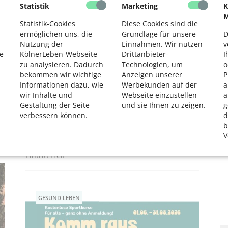
Statistik
Marketing
K
KULTUR
2
M
Statistik-Cookies
Diese Cookies sind die
ermöglichen uns, die
Grundlage für unsere
D
Nutzung der
Einnahmen. Wir nutzen
v
e
KölnerLeben-Webseite
Drittanbieter-
I
zu analysieren. Dadurch
Technologien, um
o
bekommen wir wichtige
Anzeigen unserer
P
Informationen dazu, wie
Werbekunden auf der
a
wir Inhalte und
Webseite einzustellen
a
Gestaltung der Seite
und sie Ihnen zu zeigen.
g
Mo, 10. und Di, 11.8.26, 15 Uhr: Escht
er
verbessern können.
d
Kabarett auf dem Rudolfplatz (an der
b
Hahnentorburg)
V
Sommer Köln bietet: Kabarett – Open Air und
Eintritt frei!
GESUND LEBEN