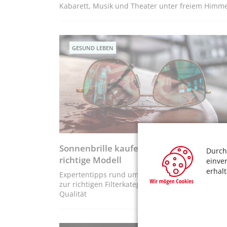
Kabarett, Musik und Theater unter freiem Himme
GESUND LEBEN
Sonnenbrille kaufen – So finden Sie das
Durch
richtige Modell
einve
erhal
Expertentipps rund um UV- und Blendschutz bis
zur richtigen Filterkategorie, Passform und
Qualität