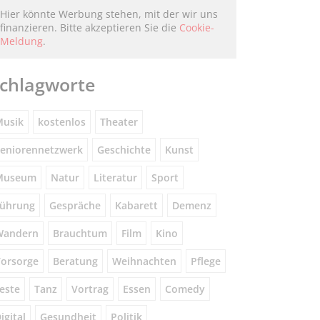
Hier könnte Werbung stehen, mit der wir uns
finanzieren. Bitte akzeptieren Sie die
Cookie-
Meldung
.
chlagworte
usik
kostenlos
Theater
eniorennetzwerk
Geschichte
Kunst
Museum
Natur
Literatur
Sport
ührung
Gespräche
Kabarett
Demenz
Wandern
Brauchtum
Film
Kino
orsorge
Beratung
Weihnachten
Pflege
este
Tanz
Vortrag
Essen
Comedy
igital
Gesundheit
Politik