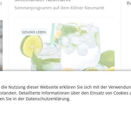
R
l
Sommerprogramm auf dem Kölner Neumarkt
GESUND LEBEN
 die Nutzung dieser Webseite erklären Sie sich mit der Verwendun
Gesund durch die Sommerhitze – mit
rstanden. Detaillierte Informationen über den Einsatz von Cookies 
Sonnencreme und Wasser in jeder Form
ten Sie in der Datenschutzerklärung.
Expertentipps und das kölsche Trinklied von
Klabes
W