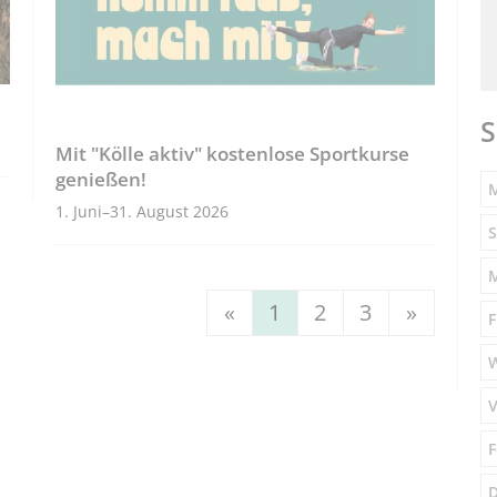
S
Mit "Kölle aktiv" kostenlose Sportkurse
genießen!
M
1. Juni–31. August 2026
S
«
1
2
3
»
F
V
F
D