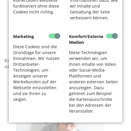
KölnerLeben-Webseite
Informationen dazu, wie
funktioniert ohne diese
wir Inhalte und
Cookies nicht richtig.
Gestaltung der Seite
verbessern können.
Marketing
Komfort/Externe
Medien
Diese Cookies sind die
Grundlage für unsere
Diese Technologien
Einnahmen. Wir nutzen
verwenden wir, um
KölnerLeben-Sonderausgabe „Wenn die Rente
Drittanbieter-
Ihnen Inhalte von Video-
nicht reicht“
Technologien, um
oder Social-Media-
Anzeigen unserer
Plattformen und
Werbekunden auf der
anderen externen Seiten
Webseite einzustellen
anzuzeigen. Dazu
und sie Ihnen zu
gehören zum Beispiel
zeigen.
die Kartenausschnitte
bei den Adressen der
Veranstalter.