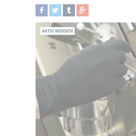
teilen
twittern
teilen
teilen
AKTIV WERDEN