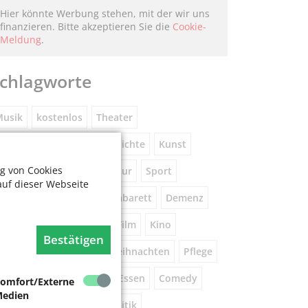
Hier könnte Werbung stehen, mit der wir uns
finanzieren. Bitte akzeptieren Sie die
Cookie-
Meldung
.
chlagworte
usik
kostenlos
Theater
eniorennetzwerk
Geschichte
Kunst
g von Cookies
Museum
Natur
Literatur
Sport
auf dieser Webseite
ührung
Gespräche
Kabarett
Demenz
Wandern
Brauchtum
Film
Kino
Bestätigen
orsorge
Beratung
Weihnachten
Pflege
este
Tanz
Vortrag
Essen
Comedy
omfort/Externe
edien
igital
Gesundheit
Politik