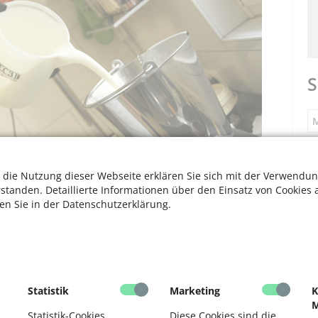
S
M
S
 die Nutzung dieser Webseite erklären Sie sich mit der Verwendun
rstanden. Detaillierte Informationen über den Einsatz von Cookies 
ten Sie in der Datenschutzerklärung.
F
V
schmack verleihen, zugemischt. Foto: Dos Santos
F
Statistik
Marketing
K
M
D
Statistik-Cookies
Diese Cookies sind die