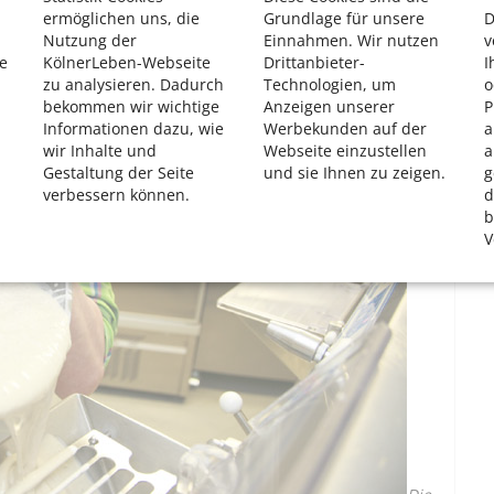
ermöglichen uns, die
Grundlage für unsere
D
Nutzung der
Einnahmen. Wir nutzen
v
e
KölnerLeben-Webseite
Drittanbieter-
I
zu analysieren. Dadurch
Technologien, um
o
bekommen wir wichtige
Anzeigen unserer
P
Informationen dazu, wie
Werbekunden auf der
a
wir Inhalte und
Webseite einzustellen
a
Gestaltung der Seite
und sie Ihnen zu zeigen.
g
verbessern können.
d
b
V