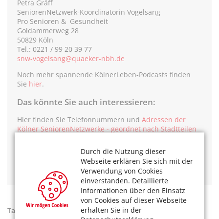
Petra Gräff
SeniorenNetzwerk-Koordinatorin Vogelsang
Pro Senioren & Gesundheit
Goldammerweg 28
50829 Köln
Tel.: 0221 / 99 20 39 77
snw-vogelsang@quaeker-nbh.de
Noch mehr spannende KölnerLeben-Podcasts finden
Sie
hier
.
Das könnte Sie auch interessieren:
Hier finden Sie Telefonnummern und
Adressen der
Kölner SeniorenNetzwerke - geordnet nach Stadtteilen
Auszeichnung für Kölner SeniorenNetzwerke!
Im KölnerLeben Terminkalender finden Sie tagesaktuell
Durch die Nutzung dieser
Veranstaltungen und Angebote der Kölner
Webseite erklären Sie sich mit der
SeniorenNetzwerke
.
Verwendung von Cookies
einverstanden. Detaillierte
Informationen über den Einsatz
von Cookies auf dieser Webseite
erhalten Sie in der
Tags:
KölnerLeben
,
Redaktion
,
SeniorenNetzwerke