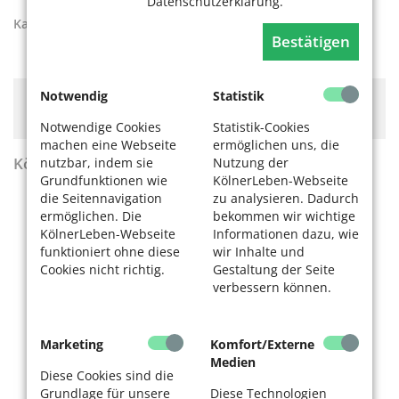
Datenschutzerklärung.
Kategorien:
Aktiv werden
Bestätigen
Notwendig
Statistik
Hier könnte Werbung stehen, mit der wir uns
finanzieren. Bitte akzeptieren Sie die
Cookie-Meldung
.
Notwendige Cookies
Statistik-Cookies
machen eine Webseite
ermöglichen uns, die
KölnerLeben Sommer 2026
nutzbar, indem sie
Nutzung der
Grundfunktionen wie
KölnerLeben-Webseite
die Seitennavigation
zu analysieren. Dadurch
ermöglichen. Die
bekommen wir wichtige
KölnerLeben-Webseite
Informationen dazu, wie
funktioniert ohne diese
wir Inhalte und
Cookies nicht richtig.
Gestaltung der Seite
verbessern können.
Marketing
Komfort/Externe
Medien
Diese Cookies sind die
Grundlage für unsere
Diese Technologien