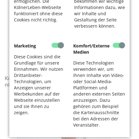
ermöglichen. Die
bekommen wir wichtige
KölnerLeben-Webseite
Informationen dazu, wie
funktioniert ohne diese
wir Inhalte und
Cookies nicht richtig.
Gestaltung der Seite
verbessern können.
Marketing
Komfort/Externe
Medien
Diese Cookies sind die
Grundlage für unsere
Diese Technologien
Einnahmen. Wir nutzen
verwenden wir, um
Drittanbieter-
Ihnen Inhalte von Video-
KölnerLeben-Sonderausgabe „Wenn die Rente
Technologien, um
oder Social-Media-
nicht reicht“
Anzeigen unserer
Plattformen und
Werbekunden auf der
anderen externen Seiten
Webseite einzustellen
anzuzeigen. Dazu
und sie Ihnen zu
gehören zum Beispiel
zeigen.
die Kartenausschnitte
bei den Adressen der
Veranstalter.