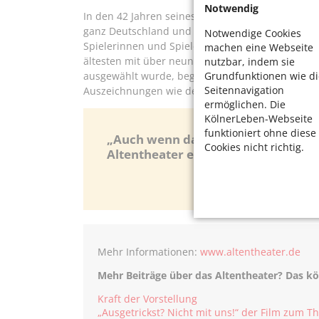
Notwendig
In den 42 Jahren seines Bestehens entstanden 21 
ganz Deutschland und auf Gastspielen und Festi
Notwendige Cookies
Spielerinnen und Spieler haben im Laufe der Jahr
machen eine Webseite
ältesten mit über neunzig Jahren. Ursel Hacker, 
nutzbar, indem sie
Grundfunktionen wie di
ausgewählt wurde, begeisterte sogar noch mit hu
Seitennavigation
Auszeichnungen wie den Hauptpreis des Otto-Müh
ermöglichen. Die
KölnerLeben-Webseite
funktioniert ohne diese
„Auch wenn das Theaterspiel so flüc
Cookies nicht richtig.
Altentheater eine Spur hinterlassen
Mehr Informationen:
www.altentheater.de
Mehr Beiträge über das Altentheater? Das kö
Kraft der Vorstellung
„Ausgetrickst? Nicht mit uns!“ der Film zum Th