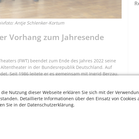
R
hivfoto: Antje Schlenker-Kortum
 der Vorhang zum Jahresende
Theaters (FWT) beendet zum Ende des Jahres 2022 seine
te Altentheater in der Bundesrepublik Deutschland. Auf
det. Seit 1986 leitete er es gemeinsam mit Ingrid Berzau.
 die Nutzung dieser Webseite erklären Sie sich mit der Verwendun
pital, den Schatz des Alters und
rstanden. Detaillierte Informationen über den Einsatz von Cookies 
neu zu findenden künstlerischen Mitteln
ten Sie in der Datenschutzerklärung.
en und eine selbstbestimmte Teilnahme
Dieter Scholz
W