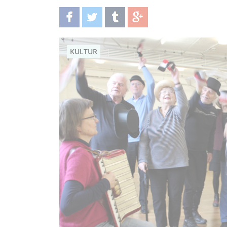
teilen
twittern
teilen
teilen
KULTUR