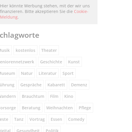
Hier könnte Werbung stehen, mit der wir uns
finanzieren. Bitte akzeptieren Sie die
Cookie-
Meldung
.
chlagworte
usik
kostenlos
Theater
eniorennetzwerk
Geschichte
Kunst
Museum
Natur
Literatur
Sport
ührung
Gespräche
Kabarett
Demenz
Wandern
Brauchtum
Film
Kino
orsorge
Beratung
Weihnachten
Pflege
este
Tanz
Vortrag
Essen
Comedy
igital
Gesundheit
Politik