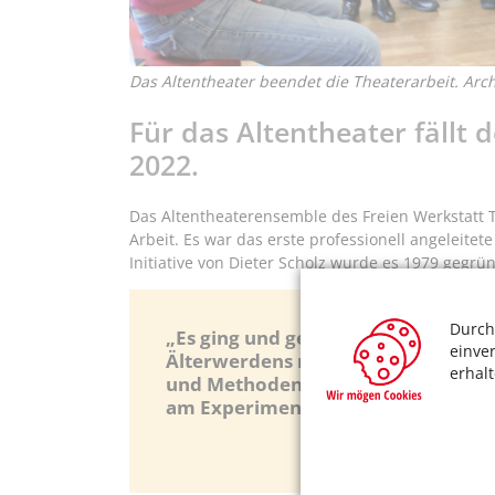
Das Altentheater beendet die Theaterarbeit. Arc
Für das Altentheater fällt
2022.
Das Altentheaterensemble des Freien Werkstatt 
Arbeit. Es war das erste professionell angeleite
Initiative von Dieter Scholz wurde es 1979 gegrün
Durch
„Es ging und geht uns darum, das Ka
einve
Älterwerdens mit vorhandenen und 
erhal
und Methoden zum Blühen zu bring
am Experiment Kunst anzubieten.“