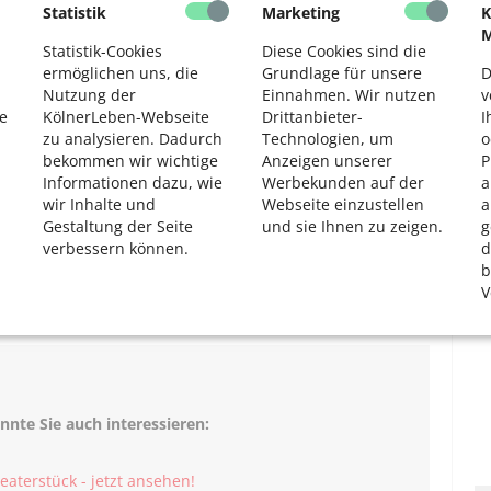
Statistik
Marketing
K
2
Inszenierungen, die in rund 1.500 Vorstellungen in Köln,
M
vals auch im Ausland gezeigt wurden. Mehr als hundert
Statistik-Cookies
Diese Cookies sind die
e die Altentheaterbühne erobert, die jüngsten mit 65, die
ermöglichen uns, die
Grundlage für unsere
D
die 2006 als Fotomodell für das Kölner Seniorenjahr
Nutzung der
Einnahmen. Wir nutzen
v
e
KölnerLeben-Webseite
Drittanbieter-
I
ndert Jahren das Publikum. Das Theater erhielt viele
zu analysieren. Dadurch
Technologien, um
o
lschlegel-Preises „Zukunft Alter“.
bekommen wir wichtige
Anzeigen unserer
P
Informationen dazu, wie
Werbekunden auf der
a
wir Inhalte und
Webseite einzustellen
a
htig wie das Leben selbst ist, wird das
Gestaltung der Seite
und sie Ihnen zu zeigen.
g
.“
verbessern können.
d
b
Ingrid Berzau
V
nnte Sie auch interessieren:
eaterstück - jetzt ansehen!