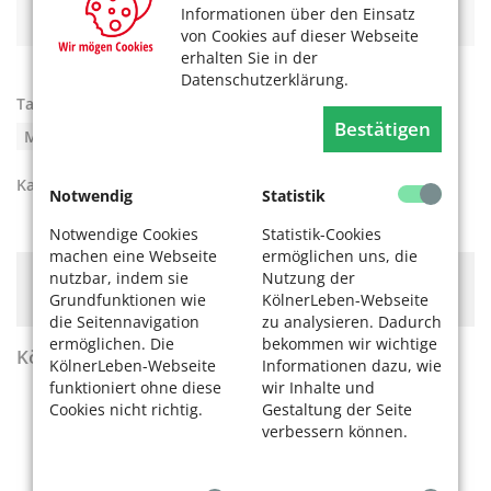
Jacques Offenbach ist jetzt online!
Informationen über den Einsatz
von Cookies auf dieser Webseite
erhalten Sie in der
Datenschutzerklärung.
Tags:
Film
,
Fotografie
,
Führung
,
Jubiläum
,
Bestätigen
Museen
,
Museum
,
Workshop
Kategorien:
Kultur
Notwendig
Statistik
Notwendige Cookies
Statistik-Cookies
machen eine Webseite
ermöglichen uns, die
nutzbar, indem sie
Nutzung der
Hier könnte Werbung stehen, mit der wir uns
Grundfunktionen wie
KölnerLeben-Webseite
finanzieren. Bitte akzeptieren Sie die
Cookie-Meldung
.
die Seitennavigation
zu analysieren. Dadurch
ermöglichen. Die
bekommen wir wichtige
KölnerLeben Sommer 2026
KölnerLeben-Webseite
Informationen dazu, wie
funktioniert ohne diese
wir Inhalte und
Cookies nicht richtig.
Gestaltung der Seite
verbessern können.