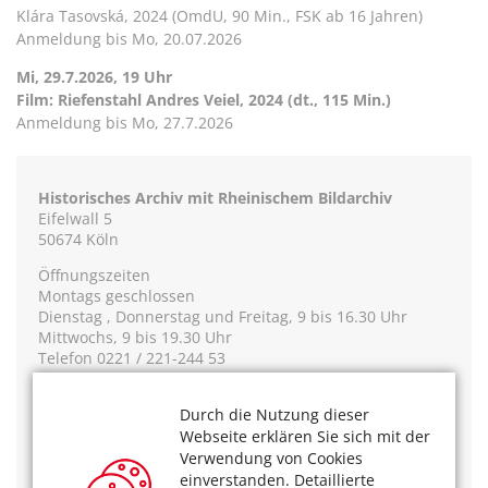
Klára Tasovská, 2024 (OmdU, 90 Min., FSK ab 16 Jahren)
Anmeldung bis Mo, 20.07.2026
Mi, 29.7.2026, 19 Uhr
Film: Riefenstahl Andres Veiel, 2024 (dt., 115 Min.)
Anmeldung bis Mo, 27.7.2026
Historisches Archiv mit Rheinischem Bildarchiv
Eifelwall 5
50674 Köln
Öffnungszeiten
Montags geschlossen
Dienstag , Donnerstag und Freitag, 9 bis 16.30 Uhr
Mittwochs, 9 bis 19.30 Uhr
Telefon 0221 / 221-244 53
Das könnte Sie auch interessieren:
Durch die Nutzung dieser
Die Kölner Filmerbe Stiftung und der Wettlauf gegen
Webseite erklären Sie sich mit der
die Zeit
Verwendung von Cookies
Im Gespräch mit dem Fotografen Wim Cox
einverstanden. Detaillierte