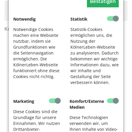
Bestätigen
Hier könnte Werbung stehen, mit der wir uns
finanzieren. Bitte akzeptieren Sie die
Cookie-Meldung
.
Notwendig
Statistik
KölnerLeben Sommer 2026
Notwendige Cookies
Statistik-Cookies
machen eine Webseite
ermöglichen uns, die
nutzbar, indem sie
Nutzung der
Grundfunktionen wie
KölnerLeben-Webseite
die Seitennavigation
zu analysieren. Dadurch
ermöglichen. Die
bekommen wir wichtige
KölnerLeben-Webseite
Informationen dazu, wie
funktioniert ohne diese
wir Inhalte und
Cookies nicht richtig.
Gestaltung der Seite
verbessern können.
Marketing
Komfort/Externe
Medien
Diese Cookies sind die
Grundlage für unsere
Diese Technologien
Einnahmen. Wir nutzen
verwenden wir, um
Drittanbieter-
Ihnen Inhalte von Video-