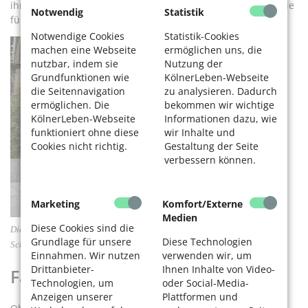
ihren Autos auf der Jagd nach leeren Scootern herum, um sie
Notwendig
Statistik
für ein paar Euro bei sich zu Hause zu laden.
Notwendige Cookies
Statistik-Cookies
machen eine Webseite
ermöglichen uns, die
nutzbar, indem sie
Nutzung der
Grundfunktionen wie
KölnerLeben-Webseite
die Seitennavigation
zu analysieren. Dadurch
ermöglichen. Die
bekommen wir wichtige
KölnerLeben-Webseite
Informationen dazu, wie
funktioniert ohne diese
wir Inhalte und
Cookies nicht richtig.
Gestaltung der Seite
verbessern können.
Marketing
Komfort/Externe
Medien
Diese Cookies sind die
Dieser Elektro-Tretroller parkt wild in der Verbotszone. Foto: Antje
Grundlage für unsere
Diese Technologien
Schlenker-Kortum
Einnahmen. Wir nutzen
verwenden wir, um
Drittanbieter-
Ihnen Inhalte von Video-
Fazit:
Technologien, um
oder Social-Media-
Anzeigen unserer
Plattformen und