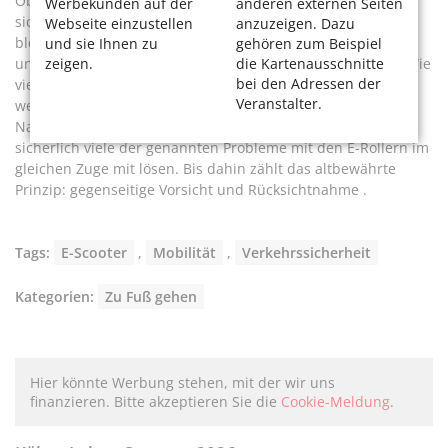
Ob der E-Roller langfristig eine umweltfreundliche und
Werbekunden auf der
anderen externen Seiten
sichere Lösung für weniger Autos in der Innenstadt wird,
Webseite einzustellen
anzuzeigen. Dazu
bleibt sehr abzuwarten. Dennoch, jede Idee hat ihre Tücken
und sie Ihnen zu
gehören zum Beispiel
und auch die Eisenbahn wurde anfangs kritisch gesehen. Wie
zeigen.
die Kartenausschnitte
bei den Adressen der
viele andere technische Erfindungen hat auch sie sich
Veranstalter.
weiterentwickelt zu Gunsten von Sicherheit und
Nachhaltigkeit. Ein weiterer Ausbau der Fahrradwege wird
sicherlich viele der genannten Probleme mit den E-Rollern im
gleichen Zuge mit lösen. Bis dahin zählt das altbewährte
Prinzip: gegenseitige Vorsicht und Rücksichtnahme .
Tags:
E-Scooter
,
Mobilität
,
Verkehrssicherheit
Kategorien:
Zu Fuß gehen
Hier könnte Werbung stehen, mit der wir uns
finanzieren. Bitte akzeptieren Sie die
Cookie-Meldung
.