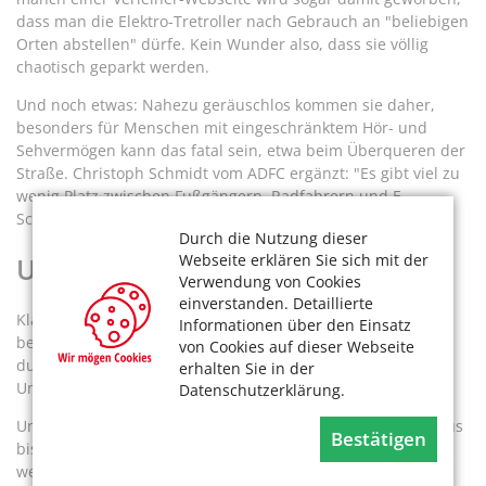
dass man die Elektro-Tretroller nach Gebrauch an "beliebigen
Orten abstellen" dürfe. Kein Wunder also, dass sie völlig
chaotisch geparkt werden.
Und noch etwas: Nahezu geräuschlos kommen sie daher,
besonders für Menschen mit eingeschränktem Hör- und
Sehvermögen kann das fatal sein, etwa beim Überqueren der
Straße. Christoph Schmidt vom ADFC ergänzt: "Es gibt viel zu
wenig Platz zwischen Fußgängern, Radfahrern und E-
Scootern."
Durch die Nutzung dieser
Webseite erklären Sie sich mit der
Umweltfreundlich?
Verwendung von Cookies
einverstanden. Detaillierte
Klar, er produziert keine Abgase. Aber inzwischen ist allen
Informationen über den Einsatz
bekannt, dass für die Herstellung von Batterien besonders
von Cookies auf dieser Webseite
durch die Förderung von seltenen Erden große
erhalten Sie in der
Umweltschäden entstehen, nur weit weg von uns.
Datenschutzerklärung.
Und das Paradoxum: Durch die geringe Reichweite der Akkus
Bestätigen
bis 30 Kilometer müssen die Scooter oft mit Strom gefüttert
werden- eigens benannte „Juicer“, Saftgeber also, fahren in