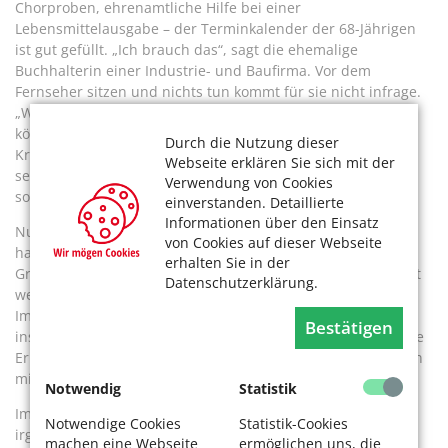
Chorproben, ehrenamtliche Hilfe bei einer
Lebensmittelausgabe – der Terminkalender der 68-Jährigen
ist gut gefüllt. „Ich brauch das“, sagt die ehemalige
Buchhalterin einer Industrie- und Baufirma. Vor dem
Fernseher sitzen und nichts tun kommt für sie nicht infrage.
„Wer rastet, der rostet“, lautet ihre Devise. Das ist nicht nur
körperlich gemeint, sondern auch geistig. Sudoku,
Durch die Nutzung dieser
Kreuzworträtsel oder Puzzle helfen ihr, auch im Kopf fit zu
Webseite erklären Sie sich mit der
sein. Wichtig sind ihr in diesem Zusammenhang auch die
Verwendung von Cookies
sozialen Kontakte.
einverstanden. Detaillierte
Informationen über den Einsatz
Nun ist noch eine neue Sprache dazugekommen. Denn: Sie
von Cookies auf dieser Webseite
hat einen netten Mann kennengelernt. Das ist auch der
erhalten Sie in der
Grund, warum sie nicht mit ihrem richtigen Namen genannt
Datenschutzerklärung.
werden will. „Sonst tratschen die Leute immer so“, sagt sie.
Im Supermarkt seien sie in der Obst- und Gemüseabteilung
Bestätigen
ins Gespräch gekommen. Ihr fiel sein leichter Akzent auf. Die
Erklärung: Er stammt aus Spanien, ist aber der Arbeit wegen
mit der Familie vor über dreißig Jahren in Köln gelandet.
Notwendig
Statistik
Immer wieder rückte die Sprache in den Mittelpunkt. Und
Notwendige Cookies
Statistik-Cookies
irgendwann reifte bei Schmitt der Entschluss, Spanisch zu
machen eine Webseite
ermöglichen uns, die