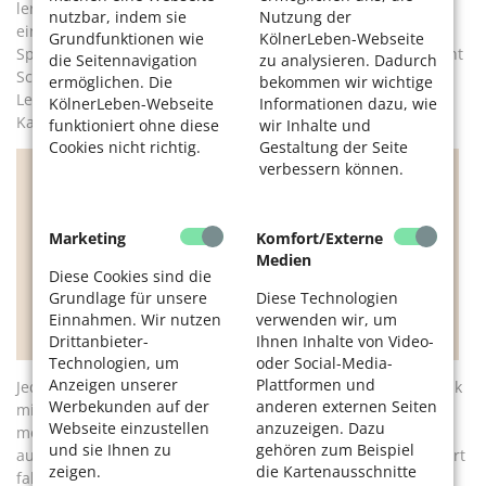
lernen. Bei der Volkshochschule Köln absolvierte sie zuerst
nutzbar, indem sie
Nutzung der
einen Einsteigerkurs, jetzt besucht sie eine private
Grundfunktionen wie
KölnerLeben-Webseite
Sprachschule. Zu Hause heißt es Vokabeln lernen. Das macht
die Seitennavigation
zu analysieren. Dadurch
Schmitt klassisch mit Karteikarten. Ihre Enkel haben ihr ein
ermöglichen. Die
bekommen wir wichtige
Lernprogramm auf das Smartphone geladen. „Doch mit den
KölnerLeben-Webseite
Informationen dazu, wie
Karten klappt es irgendwie besser“, erzählt sie.
funktioniert ohne diese
wir Inhalte und
Cookies nicht richtig.
Gestaltung der Seite
verbessern können.
„
Bildung schützt oder ist auch eine
Prävention gegen soziale Einsamkeit im
Alter.
“
Marketing
Komfort/Externe
Medien
Diese Cookies sind die
Dr. Bettina Thöne-Geyer, wissenschaftliche
Grundlage für unsere
Diese Technologien
Mitarbeiterin am „Deutschen Institut für
Einnahmen. Wir nutzen
verwenden wir, um
Erwachsenenbildung“ in Bonn
Drittanbieter-
Ihnen Inhalte von Video-
Technologien, um
oder Social-Media-
Anzeigen unserer
Plattformen und
Jeden Dienstag ist Teetrinken im Café angesagt. Ein Smalltalk
Werbekunden auf der
anderen externen Seiten
mit ihrem Bekannten sei mittlerweile auch auf Spanisch
Webseite einzustellen
anzuzeigen. Dazu
möglich, so Schmitt. Dabei versucht sie, so viel wie möglich
und sie Ihnen zu
gehören zum Beispiel
auf Spanisch zu sagen. Manchmal lacht er, wenn sie ein Wort
zeigen.
die Kartenausschnitte
falsch ausspricht. „Das ist aber nett gemeint“, sagt sie. Sie