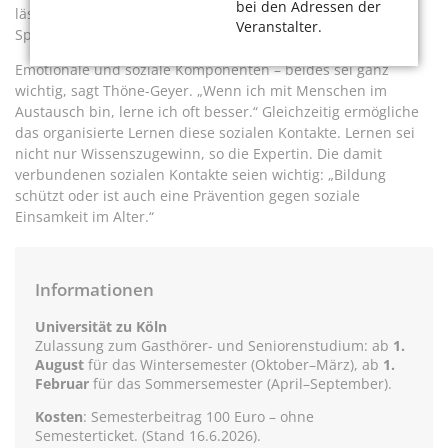
bei den Adressen der
lässt sich gerne korrigieren. „So lerne ich nicht nur in der
Veranstalter.
Sprachschule, sondern auch in netter Gesellschaft.“
Emotionale und soziale Komponenten – beides sei ganz
wichtig, sagt Thöne-Geyer. „Wenn ich mit Menschen im
Austausch bin, lerne ich oft besser.“ Gleichzeitig ermögliche
das organisierte Lernen diese sozialen Kontakte. Lernen sei
nicht nur Wissenszugewinn, so die Expertin. Die damit
verbundenen sozialen Kontakte seien wichtig: „Bildung
schützt oder ist auch eine Prävention gegen soziale
Einsamkeit im Alter.“
Informationen
Universität zu Köln
Zulassung zum Gasthörer- und Seniorenstudium: ab
1.
August
für das Wintersemester (Oktober–März), ab
1.
Februar
für das Sommersemester (April–September).
Kosten
: Semesterbeitrag 100 Euro – ohne
Semesterticket. (Stand 16.6.2026).