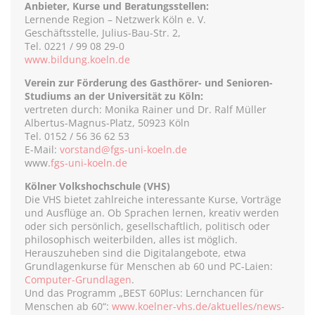
Anbieter, Kurse und Beratungsstellen:
Lernende Region – Netzwerk Köln e. V.
Geschäftsstelle, Julius-Bau-Str. 2,
Tel. 0221 / 99 08 29-0
www.bildung.koeln.de
Verein zur Förderung des Gasthörer- und Senioren-
Studiums an der Universität zu Köln:
vertreten durch: Monika Rainer und Dr. Ralf Müller
Albertus-Magnus-Platz, 50923 Köln
Tel. 0152 / 56 36 62 53
E-Mail:
vorstand@fgs-uni-koeln.de
www.
fgs-uni-koeln.de
Kölner Volkshochschule (VHS)
Die VHS bietet zahlreiche interessante Kurse, Vorträge
und Ausflüge an. Ob Sprachen lernen, kreativ werden
oder sich persönlich, gesellschaftlich, politisch oder
philosophisch weiterbilden, alles ist möglich.
Herauszuheben sind die Digitalangebote, etwa
Grundlagenkurse für Menschen ab 60 und PC-Laien:
Computer-Grundlagen
.
Und das Programm „BEST 60Plus: Lernchancen für
Menschen ab 60“:
www.koelner-vhs.de/aktuelles/news-