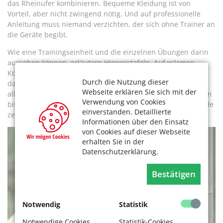
das Rheinufer kombinieren. Bequeme Kleidung ist von
Vorteil, aber nicht zwingend nötig. Und auf professionelle
Anleitung muss niemand verzichten, der sich ohne Trainer an
die Geräte begibt.
Wie eine Trainingseinheit und die einzelnen Übungen darin
aussehen können, erläutern Hinweistafeln. Auf wärmen,
Koordinationsübungen ,Kraft-, dann Ausdauertraining und
Durch die Nutzung dieser
das Dehnen der Muskeln zum Abschluss – so lauten die
Webseite erklären Sie sich mit der
allgemeinen Empfehlungen. An jedem Gerät sind außer dem
Verwendung von Cookies
bis zu drei verschiedene Übungen beschrieben. Ein Farbcode
einverstanden. Detaillierte
zeigt ihre Schwierigkeitsstufe an.
Informationen über den Einsatz
von Cookies auf dieser Webseite
erhalten Sie in der
Datenschutzerklärung.
Bestätigen
Notwendig
Statistik
Notwendige Cookies
Statistik-Cookies