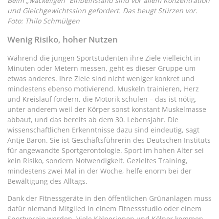
Beim „wackeligen“ Einbeinstand sind vor allem Konzentration
und Gleichgewichtssinn gefordert. Das beugt Stürzen vor.
Foto: Thilo Schmülgen
Wenig Risiko, hoher Nutzen
Während die jungen Sportstudenten ihre Ziele vielleicht in
Minuten oder Metern messen, geht es dieser Gruppe um
etwas anderes. Ihre Ziele sind nicht weniger konkret und
mindestens ebenso motivierend. Muskeln trainieren, Herz
und Kreislauf fordern, die Motorik schulen – das ist nötig,
unter anderem weil der Körper sonst konstant Muskelmasse
abbaut, und das bereits ab dem 30. Lebensjahr. Die
wissenschaftlichen Erkenntnisse dazu sind eindeutig, sagt
Antje Baron. Sie ist Geschäftsführerin des Deutschen Instituts
für angewandte Sportgerontologie. Sport im hohen Alter sei
kein Risiko, sondern Notwendigkeit. Gezieltes Training,
mindestens zwei Mal in der Woche, helfe enorm bei der
Bewältigung des Alltags.
Dank der Fitnessgeräte in den öffentlichen Grünanlagen muss
dafür niemand Mitglied in einem Fitnessstudio oder einem
Sportverein werden. Viele Kölnerinnen und Kölner kommen