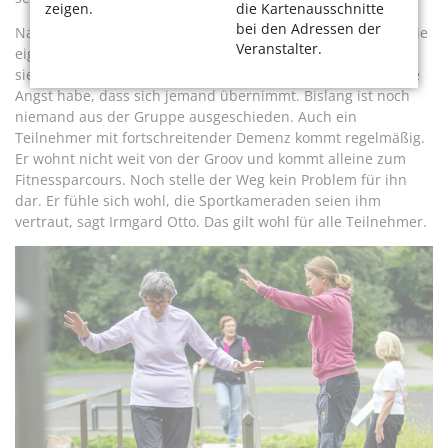
zeigen.
die Kartenausschnitte
bei den Adressen der
Nach kurzer Zeit konnten eigentlich alle ihre Neuzugänge die
Veranstalter.
eigenen Fähigkeiten gut einschätzen. „Die hören auf, wenn
sie nicht mehr können“, sagt Otto auf die Frage, ob sie keine
Angst habe, dass sich jemand übernimmt. Bislang ist noch
niemand aus der Gruppe ausgeschieden. Auch ein
Teilnehmer mit fortschreitender Demenz kommt regelmäßig.
Er wohnt nicht weit von der Groov und kommt alleine zum
Fitnessparcours. Noch stelle der Weg kein Problem für ihn
dar. Er fühle sich wohl, die Sportkameraden seien ihm
vertraut, sagt Irmgard Otto. Das gilt wohl für alle Teilnehmer.