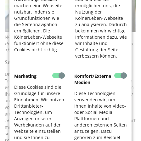
machen eine Webseite
ermöglichen uns, die
nutzbar, indem sie
Nutzung der
Grundfunktionen wie
KölnerLeben-Webseite
die Seitennavigation
zu analysieren. Dadurch
ermöglichen. Die
bekommen wir wichtige
KölnerLeben-Webseite
Informationen dazu, wie
Wer so von Kopf bis Fuß in einer Streckung 20 Sekunden
funktioniert ohne diese
wir Inhalte und
durchhält, tut etwas für die seitliche Rumpfmuskulatur. Foto:
Cookies nicht richtig.
Gestaltung der Seite
Thilo Schmülgen
verbessern können.
Selbsteinschätzung ist gefragt
Und wie schützt man sich vor Übermut? Tafel-Tipp: Das
Marketing
Komfort/Externe
Training soll schmerzfrei sein. „Jeder macht es so gut, wie er
Medien
Diese Cookies sind die
es kann“, sagt Otto. Vorpreschen oder beweisen muss sich in
Grundlage für unsere
Diese Technologien
ihrer Gruppe keiner. Von Anfang an trainierten an der Groov
Einnahmen. Wir nutzen
verwenden wir, um
auch Männer mit. Otto findet das bemerkenswert. Sie weiß
Drittanbieter-
Ihnen Inhalte von Video-
von anderen Kursen, die als Seniorensport in Turnhallen
Technologien, um
oder Social-Media-
angeboten werden, dass das nicht selbstverständlich ist.
Anzeigen unserer
Plattformen und
„Vielleicht kommen die Männer lieber, weil wir draußen Sport
Werbekunden auf der
anderen externen Seiten
machen“, vermutet sie. Manch einer oder auch manch eine
Webseite einzustellen
anzuzeigen. Dazu
sei vielleicht am Anfang etwas übereifrig. Das lege sich aber
und sie Ihnen zu
gehören zum Beispiel
schnell, sagt Otto.