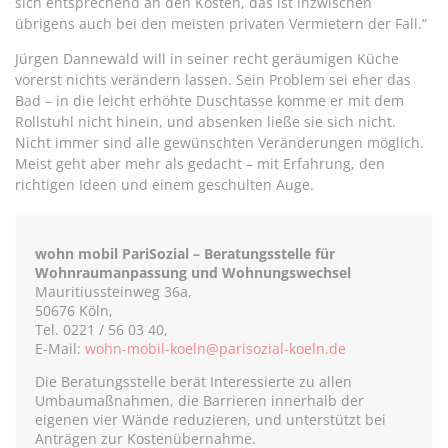
sich entsprechend an den Kosten, das ist inzwischen
übrigens auch bei den meisten privaten Vermietern der Fall.“
Jürgen Dannewald will in seiner recht geräumigen Küche
vorerst nichts verändern lassen. Sein Problem sei eher das
Bad – in die leicht erhöhte Duschtasse komme er mit dem
Rollstuhl nicht hinein, und absenken ließe sie sich nicht.
Nicht immer sind alle gewünschten Veränderungen möglich.
Meist geht aber mehr als gedacht – mit Erfahrung, den
richtigen Ideen und einem geschulten Auge.
wohn mobil PariSozial – Beratungsstelle für
Wohnraumanpassung und Wohnungswechsel
Mauritiussteinweg 36a,
50676 Köln,
Tel. 0221 / 56 03 40,
E-Mail:
wohn-mobil-koeln@parisozial-koeln.de
Die Beratungsstelle berät Interessierte zu allen
Umbaumaßnahmen, die Barrieren innerhalb der
eigenen vier Wände reduzieren, und unterstützt bei
Anträgen zur Kostenübernahme.