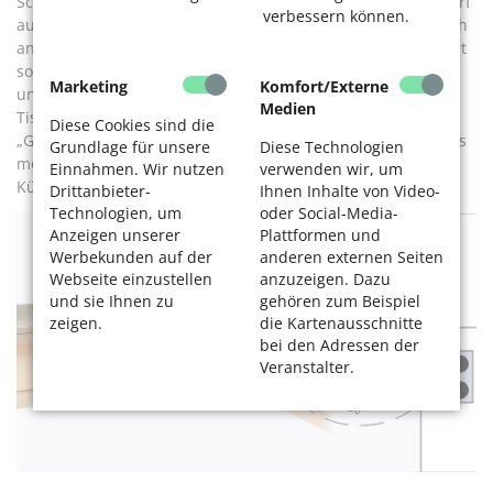
Schränken oder Arbeitsflächen versenken und nur bei Bedarf
verbessern können.
ausziehen lassen, zum Beispiel unter einem höher als üblich
angebrachten Backofen. Heiße Gegenstände lassen sich dort
sofort abstellen. Solche ausziehbaren Flächen sparen Platz
Marketing
Komfort/Externe
und erhöhen damit den Bewegungsspielraum. Kleinere
Medien
Tische sind ebenfalls als Ausziehmodelle erhältlich.
Diese Cookies sind die
„Grundsätzlich kommt es darauf an, vor Ort zu schauen, was
Grundlage für unsere
Diese Technologien
möglich ist und was sich gut umsetzen lässt“, erläutert
Einnahmen. Wir nutzen
verwenden wir, um
Küllchen.
Drittanbieter-
Ihnen Inhalte von Video-
Technologien, um
oder Social-Media-
Anzeigen unserer
Plattformen und
Werbekunden auf der
anderen externen Seiten
Webseite einzustellen
anzuzeigen. Dazu
und sie Ihnen zu
gehören zum Beispiel
zeigen.
die Kartenausschnitte
bei den Adressen der
Veranstalter.