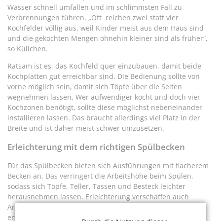
Wasser schnell umfallen und im schlimmsten Fall zu
Verbrennungen führen. „Oft reichen zwei statt vier
Kochfelder völlig aus, weil Kinder meist aus dem Haus sind
und die gekochten Mengen ohnehin kleiner sind als früher“,
so Küllchen.
Ratsam ist es, das Kochfeld quer einzubauen, damit beide
Kochplatten gut erreichbar sind. Die Bedienung sollte von
vorne möglich sein, damit sich Töpfe über die Seiten
wegnehmen lassen. Wer aufwendiger kocht und doch vier
Kochzonen benötigt, sollte diese möglichst nebeneinander
installieren lassen. Das braucht allerdings viel Platz in der
Breite und ist daher meist schwer umzusetzen.
Erleichterung mit dem richtigen Spülbecken
Für das Spülbecken bieten sich Ausführungen mit flacherem
Becken an. Das verringert die Arbeitshöhe beim Spülen,
sodass sich Töpfe, Teller, Tassen und Besteck leichter
herausnehmen lassen. Erleichterung verschaffen auch
Armaturen mit längeren Bedienhebeln. Sie zu benutzen,
erfordert weniger Kraft, und kleinere Töpfe lassen sich