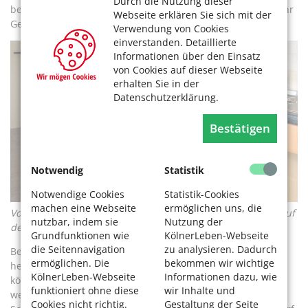
Durch die Nutzung dieser
befüllen, ohne sie ins Spülbecken stellen und dann mit mehr
Webseite erklären Sie sich mit der
Gewicht wieder herausheben zu müssen.
Verwendung von Cookies
einverstanden. Detaillierte
Informationen über den Einsatz
von Cookies auf dieser Webseite
erhalten Sie in der
Datenschutzerklärung.
Bestätigen
Notwendig
Statistik
Notwendige Cookies
Statistik-Cookies
machen eine Webseite
ermöglichen uns, die
Vorbildlich: hoher Geschirrspüler, Abflussregler als Knopf auf
nutzbar, indem sie
Nutzung der
der Blende. Foto: Adam + Stratmann GmbH
Grundfunktionen wie
KölnerLeben-Webseite
die Seitennavigation
zu analysieren. Dadurch
Besonders praktisch sind Brausen mit einem
ermöglichen. Die
bekommen wir wichtige
herausziehbaren langen, beweglichen Schlauch. Damit
KölnerLeben-Webseite
Informationen dazu, wie
können Töpfe gleich auf dem Herd mit Wasser befüllt
funktioniert ohne diese
wir Inhalte und
werden. Praktisch sind auch Abstellflächen, die sich in
Cookies nicht richtig.
Gestaltung der Seite