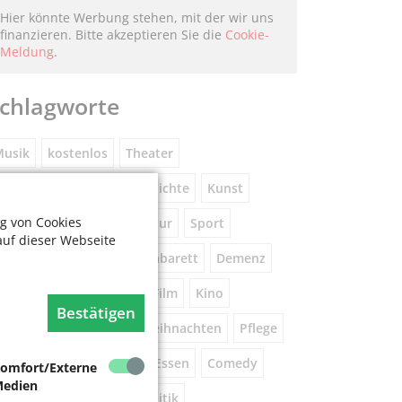
Hier könnte Werbung stehen, mit der wir uns
finanzieren. Bitte akzeptieren Sie die
Cookie-
Meldung
.
chlagworte
usik
kostenlos
Theater
eniorennetzwerk
Geschichte
Kunst
g von Cookies
Museum
Natur
Literatur
Sport
auf dieser Webseite
ührung
Gespräche
Kabarett
Demenz
Wandern
Brauchtum
Film
Kino
Bestätigen
orsorge
Beratung
Weihnachten
Pflege
este
Tanz
Vortrag
Essen
Comedy
omfort/Externe
edien
igital
Gesundheit
Politik