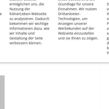
ermöglichen uns, die
Grundlage für unsere
D
Nutzung der
Einnahmen. Wir nutzen
v
e
KölnerLeben-Webseite
Drittanbieter-
I
zu analysieren. Dadurch
Technologien, um
o
bekommen wir wichtige
Anzeigen unserer
P
Informationen dazu, wie
Werbekunden auf der
a
wir Inhalte und
Webseite einzustellen
a
Gestaltung der Seite
und sie Ihnen zu zeigen.
g
verbessern können.
d
b
V
k e. V.“ regelmäßig bedürftige Menschen in Köln mit
Sack vollmachen – Lebensmittel für Bedürftige in Köln.