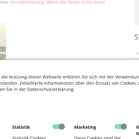
hema:
Grundsicherung: Wenn die Rente nicht reicht.
S
M
S
 die Nutzung dieser Webseite erklären Sie sich mit der Verwendun
rstanden. Detaillierte Informationen über den Einsatz von Cookies 
ten Sie in der Datenschutzerklärung.
F
bensmittel in Köln bekommen? Wo sind die
V
n die Tafeln die Lebensmittel? Wie groß ist der Bedarf in
Sie Fakten und Adressen in Köln:
Kölner Tafeln: Verteilen
F
Statistik
Marketing
K
M
D
Statistik-Cookies
Diese Cookies sind die