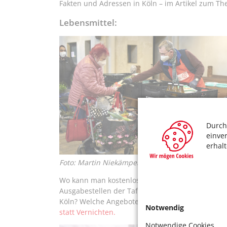
Fakten und Adressen in Köln – im Artikel zum T
Lebensmittel:
Durch
einve
erhal
Foto: Martin Niekämper
Wo kann man kostenlose oder kostengünstige Le
Ausgabestellen der Tafeln in Köln? Woher beziehe
Köln? Welche Angebote gibt es außerdem? Lesen 
Notwendig
statt Vernichten.
Notwendige Cookies