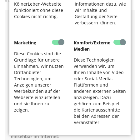
man sich umfangreich beraten lassen und vieles testen.
KölnerLeben-Webseite
Informationen dazu, wie
funktioniert ohne diese
wir Inhalte und
Cookies nicht richtig.
Gestaltung der Seite
verbessern können.
Informationen:
Wer über 75 Jahre alt ist, kann sich in den eigenen vier
Marketing
Komfort/Externe
Wänden durch einen
„Präventiven Hausbesuch“
Medien
beraten lassen. Auch die
Seniorenberatungsstellen in
Diese Cookies sind die
allen Bezirksrathäusern
helfen weiter.
Grundlage für unsere
Diese Technologien
Einnahmen. Wir nutzen
verwenden wir, um
Alle Adressen sind über das Zentrale Beratungstelefon
Drittanbieter-
Ihnen Inhalte von Video-
für Senioren und Menschen mit Behinderung zu
Technologien, um
oder Social-Media-
erfahren:
Anzeigen unserer
Plattformen und
Info: 0221 / 22 12 74 00
Werbekunden auf der
anderen externen Seiten
www.stadt-koeln.de/beratungstelefon
Webseite einzustellen
anzuzeigen. Dazu
Gute Zusammenstellung von Hilfsmitteln nach
und sie Ihnen zu
gehören zum Beispiel
Einsatzgebiet:
zeigen.
die Kartenausschnitte
Barrierefrei Leben e. V.
bei den Adressen der
www.online-wohn-beratung.de
Veranstalter.
Hilfsmittelverzeichnis des GKV-Spitzenverbandes
einsehbar im Internet: