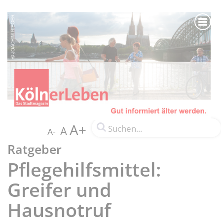
A+
A
A-
Ratgeber
Pflegehilfsmittel:
Greifer und
Hausnotruf