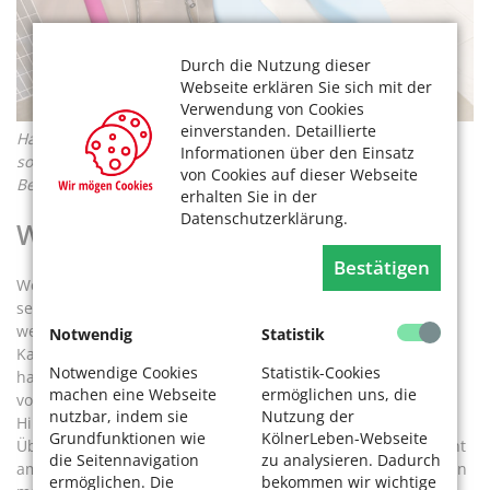
Durch die Nutzung dieser
Webseite erklären Sie sich mit der
Verwendung von Cookies
einverstanden. Detaillierte
Haltegriffe in der Dusche, neben Waschbecken und Toilette
Informationen über den Einsatz
sowie WC-Sitzerhöhungen – ein Plus an Sicherheit und
von Cookies auf dieser Webseite
Bequemlichkeit im Bad. Foto: navintar / fotolia
erhalten Sie in der
Datenschutzerklärung.
Wer berät?
Bestätigen
Wer unsicher ist, worauf er Anspruch hat, kann zunächst
seinen Arzt fragen: Ist dieser gut informiert, kann er
weiterhelfen. Am besten wendet man sich aber an seine
Notwendig
Statistik
Kasse. Auch Wohlfahrtsverbände wie die Caritas und AWO
Notwendige Cookies
Statistik-Cookies
haben kostenlose Beratungsstellen. Da hängt es allerdings
machen eine Webseite
ermöglichen uns, die
von den Schwerpunkten ab, wie gut sich die Berater in der
nutzbar, indem sie
Nutzung der
Hilfsmittel-Materie auskennen. Wer sich erstmal einen
Grundfunktionen wie
KölnerLeben-Webseite
Überblick über die vielen Angebote machen möchte, besucht
die Seitennavigation
zu analysieren. Dadurch
am besten eines der vielen Sanitätshäuser in Köln. Dort kann
ermöglichen. Die
bekommen wir wichtige