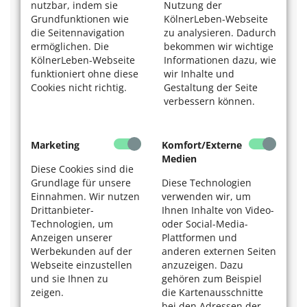
nutzbar, indem sie
Nutzung der
Grundfunktionen wie
KölnerLeben-Webseite
Carmen Daufeld, ärztlich geprüfte Fastenleiterin
die Seitennavigation
zu analysieren. Dadurch
mobil 0173 / 540 22 35
ermöglichen. Die
bekommen wir wichtige
Webseite:
www.fastenlust.de
KölnerLeben-Webseite
Informationen dazu, wie
Viele weitere Adressen finden Sie hier:
funktioniert ohne diese
wir Inhalte und
Ärztegesellschaft Heilfasten und Ernährung e. V.
Cookies nicht richtig.
Gestaltung der Seite
Webseite:
www.aerztegesellschaft-heilfasten.de
verbessern können.
Deutsche Fastenakademie e. V.
Tel. 06172 / 898 47 22.
Webseite:
www.fastenakademie.de
Marketing
Komfort/Externe
Medien
Wollen Sie mehr über Gesundheitsthemen
Diese Cookies sind die
erfahren? Das könnte Sie auch interessieren:
Grundlage für unsere
Diese Technologien
Einnahmen. Wir nutzen
verwenden wir, um
Lesen Sie mehr über die Volkskrankheit Diabetes:
Wenn
Drittanbieter-
Ihnen Inhalte von Video-
Zucker nicht nur süß ist
.
Technologien, um
oder Social-Media-
Mehr über Yoga erfahren Sie im Beitrag
Mit
Anzeigen unserer
Plattformen und
Feueratmung zu innerer Balance.
Werbekunden auf der
anderen externen Seiten
Außerdem haben wir Ernährungstipps für einen
Webseite einzustellen
anzuzeigen. Dazu
verlangsamten Alterungsprozess:
Fisch statt
und sie Ihnen zu
gehören zum Beispiel
Faltencreme
.
zeigen.
die Kartenausschnitte
bei den Adressen der