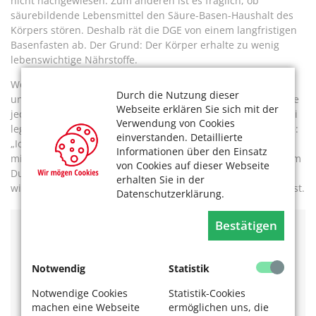
nicht nachgewiesen. Zum anderen ist es fraglich, ob
säurebildende Lebensmittel den Säure-Basen-Haushalt des
Körpers stören. Deshalb rät die DGE von einem langfristigen
Basenfasten ab. Der Grund: Der Körper erhalte zu wenig
lebenswichtige Nährstoffe.
Welche Art des Fastens einem guttut, hängt von vielem ab
Durch die Nutzung dieser
und ist unter anderem eine Typfrage. Renate Bosbach-Eisele
Webseite erklären Sie sich mit der
jedenfalls hat die für sich richtige Methode gefunden. Dabei
Verwendung von Cookies
legt sie Wert auf das gemeinsame Erleben mit einer Gruppe:
einverstanden. Detaillierte
„Ich habe vor jedem großen Respekt, der allein fastet. Doch
Informationen über den Einsatz
mich motiviert der Austausch mit anderen und hilft mir beim
von Cookies auf dieser Webseite
Durchhalten“, sagt sie. Nächstes Jahr ist sie auf jeden Fall
erhalten Sie in der
wieder am Start. Nur wo sie fasten wird, steht noch nicht fest.
Datenschutzerklärung.
Bestätigen
Vor einer Fastenkur sollte man auf jeden Fall seinen
Hausarzt oder bei Herzerkrankungen den Kardiologen
um Rat fragen.
Notwendig
Statistik
Karen Nespethal
Notwendige Cookies
Statistik-Cookies
Tel. 0221 / 888 67 57
machen eine Webseite
ermöglichen uns, die
Webseite:
www.ernaehrungsberatung-zetheg.de