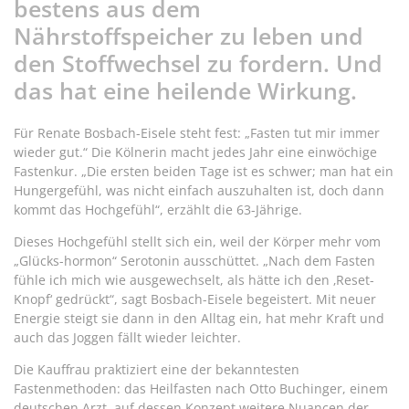
bestens aus dem
Nährstoffspeicher zu leben und
den Stoffwechsel zu fordern. Und
das hat eine heilende Wirkung.
Für Renate Bosbach-Eisele steht fest: „Fasten tut mir immer
wieder gut.“ Die Kölnerin macht jedes Jahr eine einwöchige
Fastenkur. „Die ersten beiden Tage ist es schwer; man hat ein
Hungergefühl, was nicht einfach auszuhalten ist, doch dann
kommt das Hochgefühl“, erzählt die 63-Jährige.
Dieses Hochgefühl stellt sich ein, weil der Körper mehr vom
„Glücks-hormon“ Serotonin ausschüttet. „Nach dem Fasten
fühle ich mich wie ausgewechselt, als hätte ich den ‚Reset-
Knopf‘ gedrückt“, sagt Bosbach-Eisele begeistert. Mit neuer
Energie steigt sie dann in den Alltag ein, hat mehr Kraft und
auch das Joggen fällt wieder leichter.
Die Kauffrau praktiziert eine der bekanntesten
Fastenmethoden: das Heilfasten nach Otto Buchinger, einem
deutschen Arzt, auf dessen Konzept weitere Nuancen der