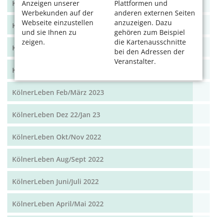
KölnerLeben Okt/Nov 2023
Anzeigen unserer
Plattformen und
Werbekunden auf der
anderen externen Seiten
Webseite einzustellen
anzuzeigen. Dazu
KölnerLeben Aug/Sept 2023
und sie Ihnen zu
gehören zum Beispiel
zeigen.
die Kartenausschnitte
KölnerLeben Juni/Juli 2023
bei den Adressen der
Veranstalter.
KölnerLeben April/Mai 2023
KölnerLeben Feb/März 2023
KölnerLeben Dez 22/Jan 23
KölnerLeben Okt/Nov 2022
KölnerLeben Aug/Sept 2022
KölnerLeben Juni/Juli 2022
KölnerLeben April/Mai 2022