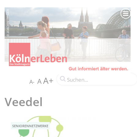
A+
A
A-
Veedel
SENIORENNETZWERKE