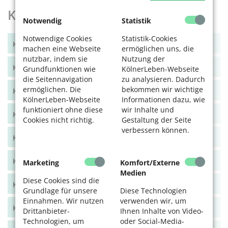
KölnerLeben Archiv
Notwendig
Statistik
Notwendige Cookies
Statistik-Cookies
KölnerLeben Winter 2025
machen eine Webseite
ermöglichen uns, die
nutzbar, indem sie
Nutzung der
KölnerLeben Sommer 2025
Grundfunktionen wie
KölnerLeben-Webseite
die Seitennavigation
zu analysieren. Dadurch
ermöglichen. Die
bekommen wir wichtige
KölnerLeben Frühjahr 2025
KölnerLeben-Webseite
Informationen dazu, wie
funktioniert ohne diese
wir Inhalte und
KölnerLeben Winter 2024/25
Cookies nicht richtig.
Gestaltung der Seite
verbessern können.
KölnerLeben Herbst 2024
KölnerLeben Sommer 2024
Marketing
Komfort/Externe
Medien
Diese Cookies sind die
KölnerLeben Frühjahr 2024
Grundlage für unsere
Diese Technologien
Einnahmen. Wir nutzen
verwenden wir, um
KölnerLeben Dez/Jan/Feb 2023/24
Drittanbieter-
Ihnen Inhalte von Video-
Technologien, um
oder Social-Media-