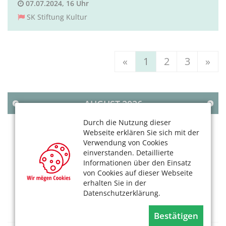
07.07.2024, 16 Uhr
SK Stiftung Kultur
«
1
2
3
»
AUGUST
2026
Durch die Nutzung dieser
MO
DI
MI
DO
FR
SA
SO
Webseite erklären Sie sich mit der
1
2
Verwendung von Cookies
einverstanden. Detaillierte
3
4
5
6
7
8
9
Informationen über den Einsatz
10
11
12
13
14
15
16
von Cookies auf dieser Webseite
17
18
19
20
21
22
23
erhalten Sie in der
Datenschutzerklärung.
24
25
26
27
28
29
30
31
Bestätigen