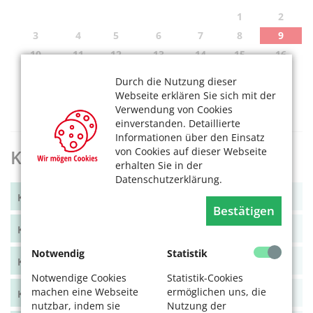
1
2
3
4
5
6
7
8
9
10
11
12
13
14
15
16
17
18
19
20
21
22
23
Durch die Nutzung dieser
24
25
26
27
28
29
30
Webseite erklären Sie sich mit der
Verwendung von Cookies
31
einverstanden. Detaillierte
Informationen über den Einsatz
von Cookies auf dieser Webseite
KölnerLeben Archiv
erhalten Sie in der
Datenschutzerklärung.
KölnerLeben Winter 2025
Bestätigen
KölnerLeben Sommer 2025
Notwendig
Statistik
KölnerLeben Frühjahr 2025
Notwendige Cookies
Statistik-Cookies
machen eine Webseite
ermöglichen uns, die
KölnerLeben Winter 2024/25
nutzbar, indem sie
Nutzung der