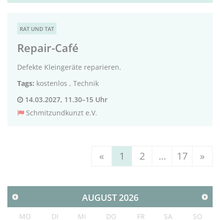
RAT UND TAT
Repair-Café
Defekte Kleingeräte reparieren.
Tags:
kostenlos
,
Technik
14.03.2027, 11.30–15 Uhr
Schmitzundkunzt e.V.
«
1
2
...
17
»
AUGUST
2026
MO
DI
MI
DO
FR
SA
SO