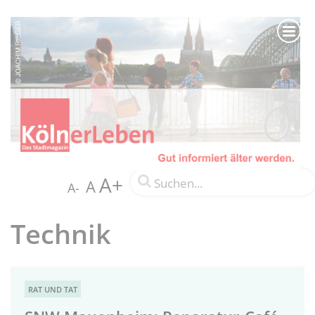
A+
A
A-
Technik
RAT UND TAT