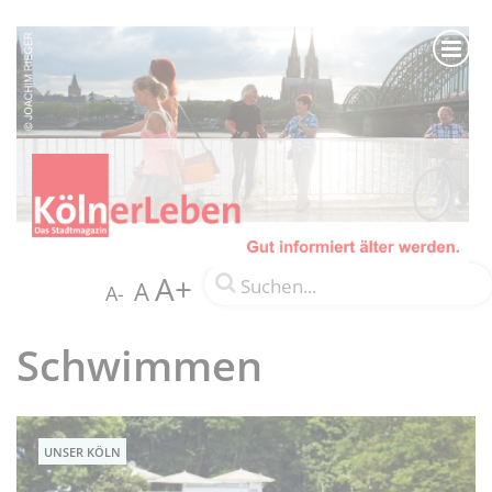
A+
A
A-
Schwimmen
UNSER KÖLN