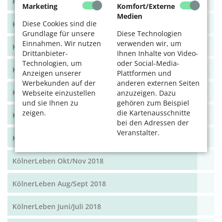
KölnerLeben Dez 19/Jan 20
Marketing
Komfort/Externe
Medien
Diese Cookies sind die
KölnerLeben Okt/Nov 19
Grundlage für unsere
Diese Technologien
Einnahmen. Wir nutzen
verwenden wir, um
KölnerLeben Aug/Sept 2019
Drittanbieter-
Ihnen Inhalte von Video-
Technologien, um
oder Social-Media-
KölnerLeben Juni/Juli 2019
Anzeigen unserer
Plattformen und
Werbekunden auf der
anderen externen Seiten
KölnerLeben April/Mai 2019
Webseite einzustellen
anzuzeigen. Dazu
und sie Ihnen zu
gehören zum Beispiel
zeigen.
die Kartenausschnitte
KölnerLeben Feb/März 2019
bei den Adressen der
Veranstalter.
KölnerLeben Dez 18/Jan 19
KölnerLeben Okt/Nov 2018
KölnerLeben Aug/Sept 2018
KölnerLeben Juni/Juli 2018