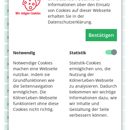
Informationen über den Einsatz
von Cookies auf dieser Webseite
KölnerLeben Juni/Juli 2021
erhalten Sie in der
Datenschutzerklärung.
KölnerLeben April/Mai 2021
Bestätigen
KölnerLeben Feb/März 2021
KölnerLeben Dez 20/Jan 21
Notwendig
Statistik
Notwendige Cookies
Statistik-Cookies
KölnerLeben Okt/Nov 2020
machen eine Webseite
ermöglichen uns, die
nutzbar, indem sie
Nutzung der
KölnerLeben Aug/Sept 2020
Grundfunktionen wie
KölnerLeben-Webseite
die Seitennavigation
zu analysieren. Dadurch
KölnerLeben Juni/Juli 2020
ermöglichen. Die
bekommen wir wichtige
KölnerLeben-Webseite
Informationen dazu, wie
funktioniert ohne diese
wir Inhalte und
KölnerLeben April/Mai 2020
Cookies nicht richtig.
Gestaltung der Seite
verbessern können.
KölnerLeben Feb/März 2020