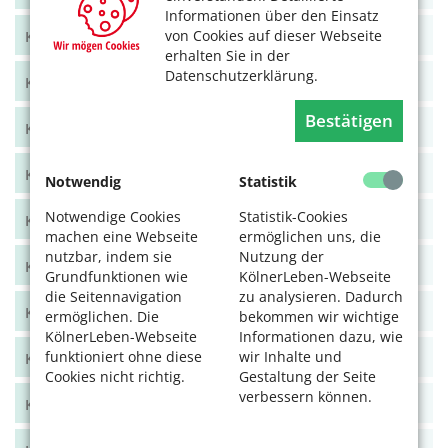
Informationen über den Einsatz
von Cookies auf dieser Webseite
KölnerLeben Juni/Juli 2021
erhalten Sie in der
Datenschutzerklärung.
KölnerLeben April/Mai 2021
Bestätigen
KölnerLeben Feb/März 2021
KölnerLeben Dez 20/Jan 21
Notwendig
Statistik
Notwendige Cookies
Statistik-Cookies
KölnerLeben Okt/Nov 2020
machen eine Webseite
ermöglichen uns, die
nutzbar, indem sie
Nutzung der
KölnerLeben Aug/Sept 2020
Grundfunktionen wie
KölnerLeben-Webseite
die Seitennavigation
zu analysieren. Dadurch
KölnerLeben Juni/Juli 2020
ermöglichen. Die
bekommen wir wichtige
KölnerLeben-Webseite
Informationen dazu, wie
funktioniert ohne diese
wir Inhalte und
KölnerLeben April/Mai 2020
Cookies nicht richtig.
Gestaltung der Seite
verbessern können.
KölnerLeben Feb/März 2020