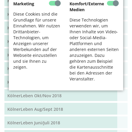
KölnerLeben Dez 19/Jan 20
Marketing
Komfort/Externe
Medien
Diese Cookies sind die
KölnerLeben Okt/Nov 19
Grundlage für unsere
Diese Technologien
Einnahmen. Wir nutzen
verwenden wir, um
KölnerLeben Aug/Sept 2019
Drittanbieter-
Ihnen Inhalte von Video-
Technologien, um
oder Social-Media-
KölnerLeben Juni/Juli 2019
Anzeigen unserer
Plattformen und
Werbekunden auf der
anderen externen Seiten
KölnerLeben April/Mai 2019
Webseite einzustellen
anzuzeigen. Dazu
und sie Ihnen zu
gehören zum Beispiel
zeigen.
die Kartenausschnitte
KölnerLeben Feb/März 2019
bei den Adressen der
Veranstalter.
KölnerLeben Dez 18/Jan 19
KölnerLeben Okt/Nov 2018
KölnerLeben Aug/Sept 2018
KölnerLeben Juni/Juli 2018