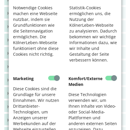
Notwendige Cookies
Statistik-Cookies
KölnerLeben April/Mai 2023
machen eine Webseite
ermöglichen uns, die
nutzbar, indem sie
Nutzung der
Grundfunktionen wie
KölnerLeben-Webseite
KölnerLeben Feb/März 2023
die Seitennavigation
zu analysieren. Dadurch
ermöglichen. Die
bekommen wir wichtige
KölnerLeben Dez 22/Jan 23
KölnerLeben-Webseite
Informationen dazu, wie
funktioniert ohne diese
wir Inhalte und
KölnerLeben Okt/Nov 2022
Cookies nicht richtig.
Gestaltung der Seite
verbessern können.
KölnerLeben Aug/Sept 2022
Marketing
Komfort/Externe
KölnerLeben Juni/Juli 2022
Medien
Diese Cookies sind die
KölnerLeben April/Mai 2022
Grundlage für unsere
Diese Technologien
Einnahmen. Wir nutzen
verwenden wir, um
Drittanbieter-
Ihnen Inhalte von Video-
KölnerLeben Feb/März 2022
Technologien, um
oder Social-Media-
Anzeigen unserer
Plattformen und
KölnerLeben Dez 21/Jan 22
Werbekunden auf der
anderen externen Seiten
Webseite einzustellen
anzuzeigen. Dazu