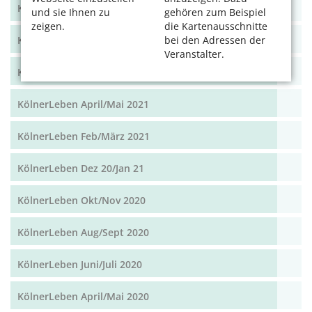
KölnerLeben Okt/Nov 2021
und sie Ihnen zu
gehören zum Beispiel
zeigen.
die Kartenausschnitte
bei den Adressen der
KölnerLeben Aug/Sept 2021
Veranstalter.
KölnerLeben Juni/Juli 2021
KölnerLeben April/Mai 2021
KölnerLeben Feb/März 2021
KölnerLeben Dez 20/Jan 21
KölnerLeben Okt/Nov 2020
KölnerLeben Aug/Sept 2020
KölnerLeben Juni/Juli 2020
KölnerLeben April/Mai 2020