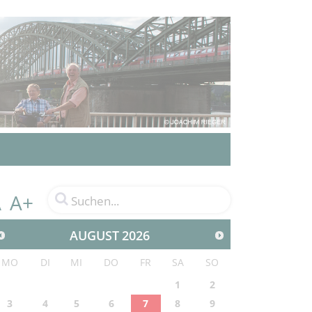
A+
A
AUGUST
2026
MO
DI
MI
DO
FR
SA
SO
1
2
3
4
5
6
7
8
9