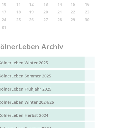
10
11
12
13
14
15
16
17
18
19
20
21
22
23
24
25
26
27
28
29
30
31
ölnerLeben Archiv
KölnerLeben Winter 2025
KölnerLeben Sommer 2025
KölnerLeben Frühjahr 2025
KölnerLeben Winter 2024/25
KölnerLeben Herbst 2024