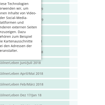
iese Technologien
erwenden wir, um
KölnerLeben April/Mai 2019
hnen Inhalte von Video-
der Social-Media-
KölnerLeben Feb/März 2019
lattformen und
nderen externen Seiten
KölnerLeben Dez 18/Jan 19
nzuzeigen. Dazu
ehören zum Beispiel
KölnerLeben Okt/Nov 2018
ie Kartenausschnitte
ei den Adressen der
eranstalter.
KölnerLeben Aug/Sept 2018
KölnerLeben Juni/Juli 2018
KölnerLeben April/Mai 2018
KölnerLeben Feb/März 2018
KölnerLeben Dez 17/Jan 18