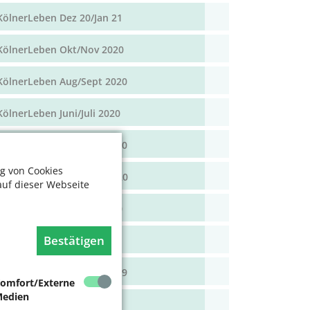
KölnerLeben Dez 20/Jan 21
KölnerLeben Okt/Nov 2020
KölnerLeben Aug/Sept 2020
KölnerLeben Juni/Juli 2020
KölnerLeben April/Mai 2020
g von Cookies
KölnerLeben Feb/März 2020
auf dieser Webseite
KölnerLeben Dez 19/Jan 20
Bestätigen
KölnerLeben Okt/Nov 19
KölnerLeben Aug/Sept 2019
omfort/Externe
edien
KölnerLeben Juni/Juli 2019