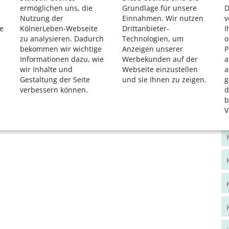
ermöglichen uns, die
Grundlage für unsere
D
Nutzung der
Einnahmen. Wir nutzen
v
e
KölnerLeben-Webseite
Drittanbieter-
I
zu analysieren. Dadurch
Technologien, um
o
bekommen wir wichtige
Anzeigen unserer
P
Informationen dazu, wie
Werbekunden auf der
a
wir Inhalte und
Webseite einzustellen
a
Gestaltung der Seite
und sie Ihnen zu zeigen.
g
verbessern können.
d
b
V