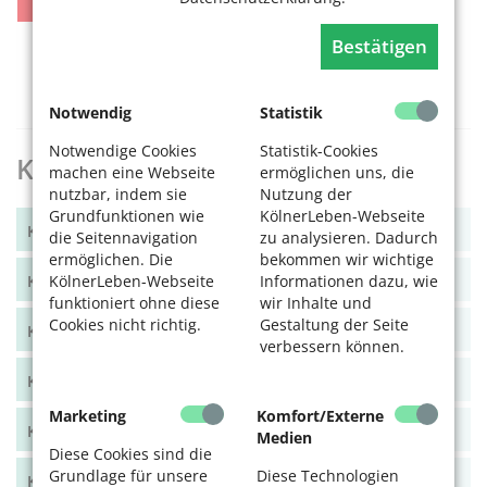
10
11
12
13
14
15
16
17
18
19
20
21
22
23
Bestätigen
24
25
26
27
28
29
30
31
Notwendig
Statistik
Notwendige Cookies
Statistik-Cookies
KölnerLeben Archiv
machen eine Webseite
ermöglichen uns, die
nutzbar, indem sie
Nutzung der
Grundfunktionen wie
KölnerLeben-Webseite
KölnerLeben Winter 2025
die Seitennavigation
zu analysieren. Dadurch
ermöglichen. Die
bekommen wir wichtige
KölnerLeben Sommer 2025
KölnerLeben-Webseite
Informationen dazu, wie
funktioniert ohne diese
wir Inhalte und
Cookies nicht richtig.
Gestaltung der Seite
KölnerLeben Frühjahr 2025
verbessern können.
KölnerLeben Winter 2024/25
Marketing
Komfort/Externe
KölnerLeben Herbst 2024
Medien
Diese Cookies sind die
Grundlage für unsere
Diese Technologien
KölnerLeben Sommer 2024