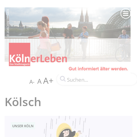
A+
A
A-
Kölsch
UNSER KÖLN