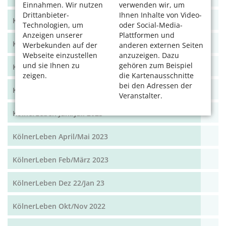
Einnahmen. Wir nutzen
verwenden wir, um
Drittanbieter-
Ihnen Inhalte von Video-
KölnerLeben Frühjahr 2024
Technologien, um
oder Social-Media-
Anzeigen unserer
Plattformen und
KölnerLeben Dez/Jan/Feb 2023/24
Werbekunden auf der
anderen externen Seiten
Webseite einzustellen
anzuzeigen. Dazu
und sie Ihnen zu
gehören zum Beispiel
KölnerLeben Okt/Nov 2023
zeigen.
die Kartenausschnitte
bei den Adressen der
KölnerLeben Aug/Sept 2023
Veranstalter.
KölnerLeben Juni/Juli 2023
KölnerLeben April/Mai 2023
KölnerLeben Feb/März 2023
KölnerLeben Dez 22/Jan 23
KölnerLeben Okt/Nov 2022