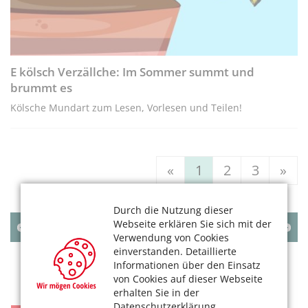
E kölsch Verzällche: Im Sommer summt und
brummt es
Kölsche Mundart zum Lesen, Vorlesen und Teilen!
«
1
2
3
»
Durch die Nutzung dieser
Webseite erklären Sie sich mit der
AUGUST
2026
Verwendung von Cookies
einverstanden. Detaillierte
MO
DI
MI
DO
FR
SA
SO
Informationen über den Einsatz
1
2
von Cookies auf dieser Webseite
erhalten Sie in der
3
4
5
6
7
8
9
Datenschutzerklärung.