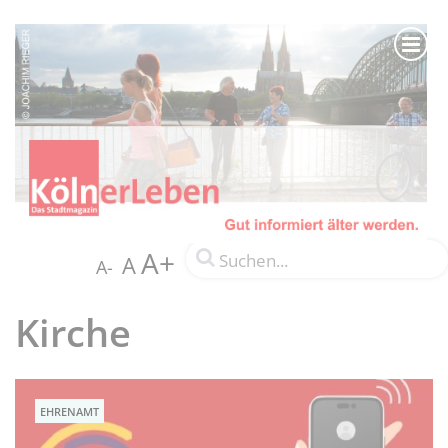
A+
A
A-
Kirche
EHRENAMT