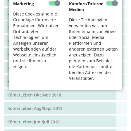
KölnerLeben Dez 19/Jan 20
Marketing
Komfort/Externe
Medien
Diese Cookies sind die
KölnerLeben Okt/Nov 19
Grundlage für unsere
Diese Technologien
Einnahmen. Wir nutzen
verwenden wir, um
KölnerLeben Aug/Sept 2019
Drittanbieter-
Ihnen Inhalte von Video-
Technologien, um
oder Social-Media-
KölnerLeben Juni/Juli 2019
Anzeigen unserer
Plattformen und
Werbekunden auf der
anderen externen Seiten
KölnerLeben April/Mai 2019
Webseite einzustellen
anzuzeigen. Dazu
und sie Ihnen zu
gehören zum Beispiel
zeigen.
die Kartenausschnitte
KölnerLeben Feb/März 2019
bei den Adressen der
Veranstalter.
KölnerLeben Dez 18/Jan 19
KölnerLeben Okt/Nov 2018
KölnerLeben Aug/Sept 2018
KölnerLeben Juni/Juli 2018