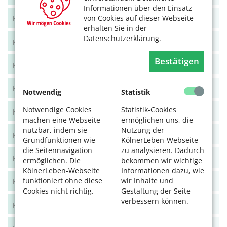
Informationen über den Einsatz
von Cookies auf dieser Webseite
KölnerLeben Juni/Juli 2021
erhalten Sie in der
Datenschutzerklärung.
KölnerLeben April/Mai 2021
Bestätigen
KölnerLeben Feb/März 2021
KölnerLeben Dez 20/Jan 21
Notwendig
Statistik
Notwendige Cookies
Statistik-Cookies
KölnerLeben Okt/Nov 2020
machen eine Webseite
ermöglichen uns, die
nutzbar, indem sie
Nutzung der
KölnerLeben Aug/Sept 2020
Grundfunktionen wie
KölnerLeben-Webseite
die Seitennavigation
zu analysieren. Dadurch
KölnerLeben Juni/Juli 2020
ermöglichen. Die
bekommen wir wichtige
KölnerLeben-Webseite
Informationen dazu, wie
funktioniert ohne diese
wir Inhalte und
KölnerLeben April/Mai 2020
Cookies nicht richtig.
Gestaltung der Seite
verbessern können.
KölnerLeben Feb/März 2020