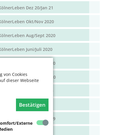
KölnerLeben Dez 20/Jan 21
KölnerLeben Okt/Nov 2020
KölnerLeben Aug/Sept 2020
KölnerLeben Juni/Juli 2020
KölnerLeben April/Mai 2020
g von Cookies
KölnerLeben Feb/März 2020
auf dieser Webseite
KölnerLeben Dez 19/Jan 20
Bestätigen
KölnerLeben Okt/Nov 19
KölnerLeben Aug/Sept 2019
omfort/Externe
edien
KölnerLeben Juni/Juli 2019