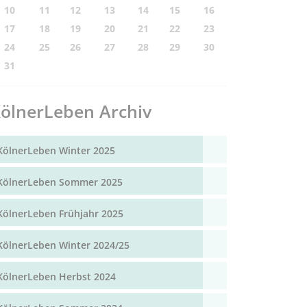
10
11
12
13
14
15
16
17
18
19
20
21
22
23
24
25
26
27
28
29
30
31
ölnerLeben Archiv
KölnerLeben Winter 2025
KölnerLeben Sommer 2025
KölnerLeben Frühjahr 2025
KölnerLeben Winter 2024/25
KölnerLeben Herbst 2024