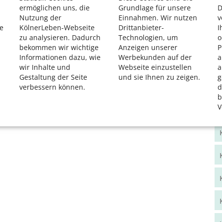
ermöglichen uns, die
Grundlage für unsere
D
Nutzung der
Einnahmen. Wir nutzen
v
e
KölnerLeben-Webseite
Drittanbieter-
I
zu analysieren. Dadurch
Technologien, um
o
bekommen wir wichtige
Anzeigen unserer
P
Informationen dazu, wie
Werbekunden auf der
a
wir Inhalte und
Webseite einzustellen
a
Gestaltung der Seite
und sie Ihnen zu zeigen.
g
verbessern können.
d
b
V