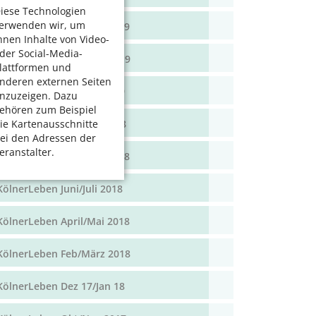
iese Technologien
erwenden wir, um
KölnerLeben April/Mai 2019
hnen Inhalte von Video-
der Social-Media-
KölnerLeben Feb/März 2019
lattformen und
nderen externen Seiten
KölnerLeben Dez 18/Jan 19
nzuzeigen. Dazu
ehören zum Beispiel
KölnerLeben Okt/Nov 2018
ie Kartenausschnitte
ei den Adressen der
eranstalter.
KölnerLeben Aug/Sept 2018
KölnerLeben Juni/Juli 2018
KölnerLeben April/Mai 2018
KölnerLeben Feb/März 2018
KölnerLeben Dez 17/Jan 18