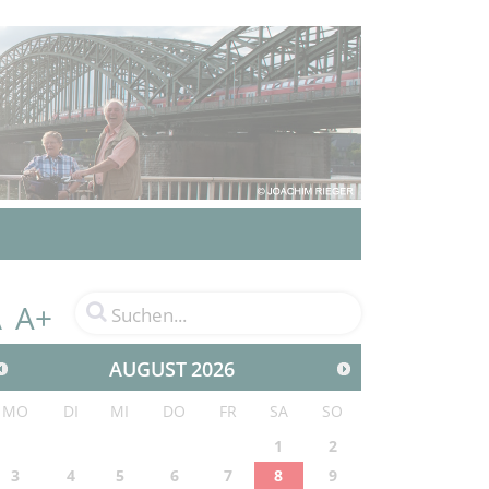
A+
A
AUGUST
2026
MO
DI
MI
DO
FR
SA
SO
1
2
3
4
5
6
7
8
9