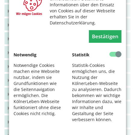
Informationen über den Einsatz
von Cookies auf dieser Webseite
KölnerLeben Juni/Juli 2021
erhalten Sie in der
Datenschutzerklärung.
KölnerLeben April/Mai 2021
Bestätigen
KölnerLeben Feb/März 2021
KölnerLeben Dez 20/Jan 21
Notwendig
Statistik
Notwendige Cookies
Statistik-Cookies
KölnerLeben Okt/Nov 2020
machen eine Webseite
ermöglichen uns, die
nutzbar, indem sie
Nutzung der
KölnerLeben Aug/Sept 2020
Grundfunktionen wie
KölnerLeben-Webseite
die Seitennavigation
zu analysieren. Dadurch
KölnerLeben Juni/Juli 2020
ermöglichen. Die
bekommen wir wichtige
KölnerLeben-Webseite
Informationen dazu, wie
funktioniert ohne diese
wir Inhalte und
KölnerLeben April/Mai 2020
Cookies nicht richtig.
Gestaltung der Seite
verbessern können.
KölnerLeben Feb/März 2020