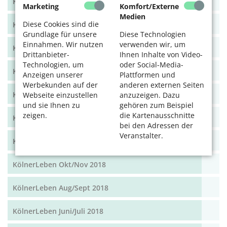
KölnerLeben Dez 19/Jan 20
Marketing
Komfort/Externe
Medien
Diese Cookies sind die
KölnerLeben Okt/Nov 19
Grundlage für unsere
Diese Technologien
Einnahmen. Wir nutzen
verwenden wir, um
KölnerLeben Aug/Sept 2019
Drittanbieter-
Ihnen Inhalte von Video-
Technologien, um
oder Social-Media-
KölnerLeben Juni/Juli 2019
Anzeigen unserer
Plattformen und
Werbekunden auf der
anderen externen Seiten
KölnerLeben April/Mai 2019
Webseite einzustellen
anzuzeigen. Dazu
und sie Ihnen zu
gehören zum Beispiel
zeigen.
die Kartenausschnitte
KölnerLeben Feb/März 2019
bei den Adressen der
Veranstalter.
KölnerLeben Dez 18/Jan 19
KölnerLeben Okt/Nov 2018
KölnerLeben Aug/Sept 2018
KölnerLeben Juni/Juli 2018