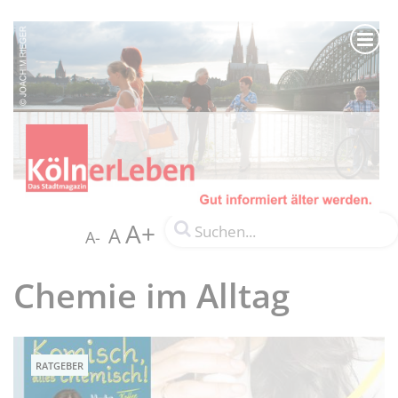
A+
A
A-
Chemie im Alltag
RATGEBER