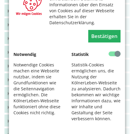
Informationen über den Einsatz
von Cookies auf dieser Webseite
KölnerLeben Juni/Juli 2021
erhalten Sie in der
Datenschutzerklärung.
KölnerLeben April/Mai 2021
Bestätigen
KölnerLeben Feb/März 2021
KölnerLeben Dez 20/Jan 21
Notwendig
Statistik
Notwendige Cookies
Statistik-Cookies
KölnerLeben Okt/Nov 2020
machen eine Webseite
ermöglichen uns, die
nutzbar, indem sie
Nutzung der
KölnerLeben Aug/Sept 2020
Grundfunktionen wie
KölnerLeben-Webseite
die Seitennavigation
zu analysieren. Dadurch
KölnerLeben Juni/Juli 2020
ermöglichen. Die
bekommen wir wichtige
KölnerLeben-Webseite
Informationen dazu, wie
funktioniert ohne diese
wir Inhalte und
KölnerLeben April/Mai 2020
Cookies nicht richtig.
Gestaltung der Seite
verbessern können.
KölnerLeben Feb/März 2020