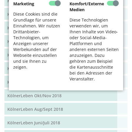
KölnerLeben Dez 19/Jan 20
Marketing
Komfort/Externe
Medien
Diese Cookies sind die
KölnerLeben Okt/Nov 19
Grundlage für unsere
Diese Technologien
Einnahmen. Wir nutzen
verwenden wir, um
KölnerLeben Aug/Sept 2019
Drittanbieter-
Ihnen Inhalte von Video-
Technologien, um
oder Social-Media-
KölnerLeben Juni/Juli 2019
Anzeigen unserer
Plattformen und
Werbekunden auf der
anderen externen Seiten
KölnerLeben April/Mai 2019
Webseite einzustellen
anzuzeigen. Dazu
und sie Ihnen zu
gehören zum Beispiel
zeigen.
die Kartenausschnitte
KölnerLeben Feb/März 2019
bei den Adressen der
Veranstalter.
KölnerLeben Dez 18/Jan 19
KölnerLeben Okt/Nov 2018
KölnerLeben Aug/Sept 2018
KölnerLeben Juni/Juli 2018