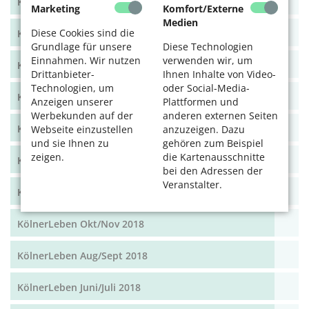
KölnerLeben Dez 19/Jan 20
Marketing
Komfort/Externe
Medien
Diese Cookies sind die
KölnerLeben Okt/Nov 19
Grundlage für unsere
Diese Technologien
Einnahmen. Wir nutzen
verwenden wir, um
KölnerLeben Aug/Sept 2019
Drittanbieter-
Ihnen Inhalte von Video-
Technologien, um
oder Social-Media-
KölnerLeben Juni/Juli 2019
Anzeigen unserer
Plattformen und
Werbekunden auf der
anderen externen Seiten
KölnerLeben April/Mai 2019
Webseite einzustellen
anzuzeigen. Dazu
und sie Ihnen zu
gehören zum Beispiel
zeigen.
die Kartenausschnitte
KölnerLeben Feb/März 2019
bei den Adressen der
Veranstalter.
KölnerLeben Dez 18/Jan 19
KölnerLeben Okt/Nov 2018
KölnerLeben Aug/Sept 2018
KölnerLeben Juni/Juli 2018