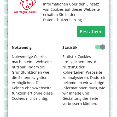
Informationen über den Einsatz
von Cookies auf dieser Webseite
KölnerLeben Juni/Juli 2021
erhalten Sie in der
Datenschutzerklärung.
KölnerLeben April/Mai 2021
Bestätigen
KölnerLeben Feb/März 2021
KölnerLeben Dez 20/Jan 21
Notwendig
Statistik
Notwendige Cookies
Statistik-Cookies
KölnerLeben Okt/Nov 2020
machen eine Webseite
ermöglichen uns, die
nutzbar, indem sie
Nutzung der
KölnerLeben Aug/Sept 2020
Grundfunktionen wie
KölnerLeben-Webseite
die Seitennavigation
zu analysieren. Dadurch
KölnerLeben Juni/Juli 2020
ermöglichen. Die
bekommen wir wichtige
KölnerLeben-Webseite
Informationen dazu, wie
funktioniert ohne diese
wir Inhalte und
KölnerLeben April/Mai 2020
Cookies nicht richtig.
Gestaltung der Seite
verbessern können.
KölnerLeben Feb/März 2020