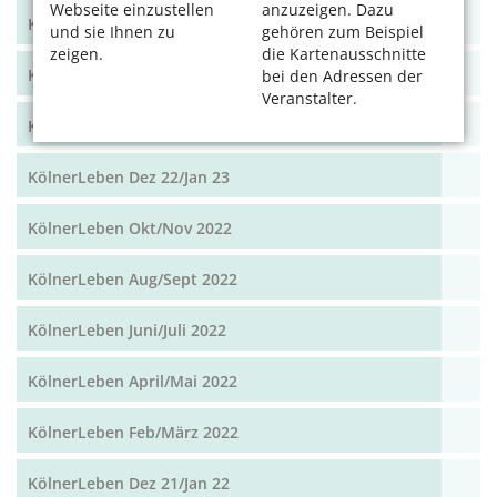
Webseite einzustellen
anzuzeigen. Dazu
KölnerLeben Juni/Juli 2023
und sie Ihnen zu
gehören zum Beispiel
zeigen.
die Kartenausschnitte
KölnerLeben April/Mai 2023
bei den Adressen der
Veranstalter.
KölnerLeben Feb/März 2023
KölnerLeben Dez 22/Jan 23
KölnerLeben Okt/Nov 2022
KölnerLeben Aug/Sept 2022
KölnerLeben Juni/Juli 2022
KölnerLeben April/Mai 2022
KölnerLeben Feb/März 2022
KölnerLeben Dez 21/Jan 22