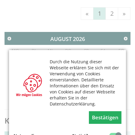
«
1
2
»
AUGUST
2026
MO
DI
MI
DO
FR
SA
SO
1
2
Durch die Nutzung dieser
Webseite erklären Sie sich mit der
3
4
5
6
7
8
9
Verwendung von Cookies
10
11
12
13
14
15
16
einverstanden. Detaillierte
17
18
19
20
21
22
23
Informationen über den Einsatz
von Cookies auf dieser Webseite
24
25
26
27
28
29
30
erhalten Sie in der
31
Datenschutzerklärung.
Bestätigen
KölnerLeben Archiv