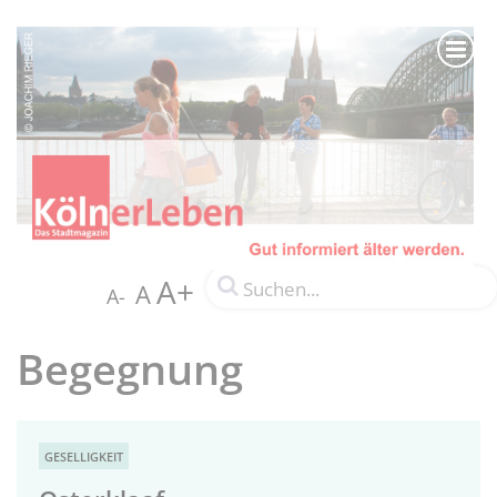
A+
A
A-
Begegnung
GESELLIGKEIT