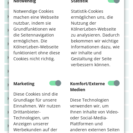
Notwendig
Statistik
KölnerLeben Winter 2025
Notwendige Cookies
Statistik-Cookies
KölnerLeben Sommer 2025
machen eine Webseite
ermöglichen uns, die
nutzbar, indem sie
Nutzung der
Grundfunktionen wie
KölnerLeben-Webseite
KölnerLeben Frühjahr 2025
die Seitennavigation
zu analysieren. Dadurch
ermöglichen. Die
bekommen wir wichtige
KölnerLeben Winter 2024/25
KölnerLeben-Webseite
Informationen dazu, wie
funktioniert ohne diese
wir Inhalte und
KölnerLeben Herbst 2024
Cookies nicht richtig.
Gestaltung der Seite
verbessern können.
KölnerLeben Sommer 2024
Marketing
Komfort/Externe
KölnerLeben Frühjahr 2024
Medien
Diese Cookies sind die
KölnerLeben Dez/Jan/Feb 2023/24
Grundlage für unsere
Diese Technologien
Einnahmen. Wir nutzen
verwenden wir, um
Drittanbieter-
Ihnen Inhalte von Video-
KölnerLeben Okt/Nov 2023
Technologien, um
oder Social-Media-
Anzeigen unserer
Plattformen und
KölnerLeben Aug/Sept 2023
Werbekunden auf der
anderen externen Seiten