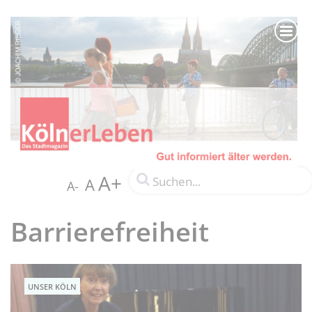
A+
A
A-
Barrierefreiheit
UNSER KÖLN