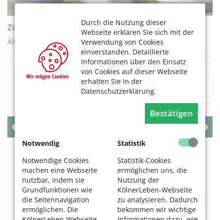
Durch die Nutzung dieser
Zimmer frei in einer Demenz-WG in Köln
Webseite erklären Sie sich mit der
Ältere Mitbewohnerin gesucht – ab sofort!
Verwendung von Cookies
einverstanden. Detaillierte
Informationen über den Einsatz
von Cookies auf dieser Webseite
erhalten Sie in der
«
1
2
»
Datenschutzerklärung.
Bestätigen
AUGUST
2026
Notwendig
Statistik
MO
DI
MI
DO
FR
SA
SO
Notwendige Cookies
Statistik-Cookies
1
2
machen eine Webseite
ermöglichen uns, die
3
4
5
6
7
8
9
nutzbar, indem sie
Nutzung der
10
11
12
13
14
15
16
Grundfunktionen wie
KölnerLeben-Webseite
die Seitennavigation
zu analysieren. Dadurch
17
18
19
20
21
22
23
ermöglichen. Die
bekommen wir wichtige
24
25
26
27
28
29
30
KölnerLeben-Webseite
Informationen dazu, wie