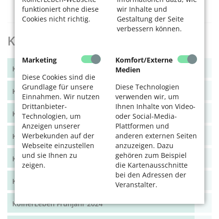
31
funktioniert ohne diese
wir Inhalte und
Cookies nicht richtig.
Gestaltung der Seite
verbessern können.
KölnerLeben Archiv
Marketing
Komfort/Externe
KölnerLeben Winter 2025
Medien
Diese Cookies sind die
Grundlage für unsere
Diese Technologien
KölnerLeben Sommer 2025
Einnahmen. Wir nutzen
verwenden wir, um
Drittanbieter-
Ihnen Inhalte von Video-
KölnerLeben Frühjahr 2025
Technologien, um
oder Social-Media-
Anzeigen unserer
Plattformen und
Werbekunden auf der
anderen externen Seiten
KölnerLeben Winter 2024/25
Webseite einzustellen
anzuzeigen. Dazu
und sie Ihnen zu
gehören zum Beispiel
KölnerLeben Herbst 2024
zeigen.
die Kartenausschnitte
bei den Adressen der
KölnerLeben Sommer 2024
Veranstalter.
KölnerLeben Frühjahr 2024