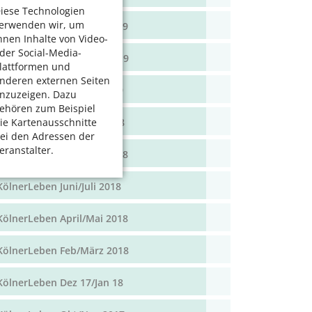
iese Technologien
erwenden wir, um
KölnerLeben April/Mai 2019
hnen Inhalte von Video-
der Social-Media-
KölnerLeben Feb/März 2019
lattformen und
nderen externen Seiten
KölnerLeben Dez 18/Jan 19
nzuzeigen. Dazu
ehören zum Beispiel
KölnerLeben Okt/Nov 2018
ie Kartenausschnitte
ei den Adressen der
eranstalter.
KölnerLeben Aug/Sept 2018
KölnerLeben Juni/Juli 2018
KölnerLeben April/Mai 2018
KölnerLeben Feb/März 2018
KölnerLeben Dez 17/Jan 18