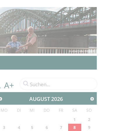
A+
A
AUGUST
2026
MO
DI
MI
DO
FR
SA
SO
1
2
3
4
5
6
7
8
9