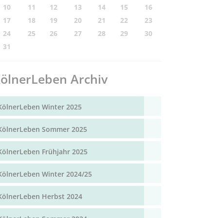
10
11
12
13
14
15
16
17
18
19
20
21
22
23
24
25
26
27
28
29
30
31
ölnerLeben Archiv
KölnerLeben Winter 2025
KölnerLeben Sommer 2025
KölnerLeben Frühjahr 2025
KölnerLeben Winter 2024/25
KölnerLeben Herbst 2024