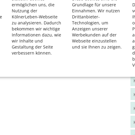
ermöglichen uns, die
Grundlage für unsere
D
Nutzung der
Einnahmen. Wir nutzen
v
e
KölnerLeben-Webseite
Drittanbieter-
I
zu analysieren. Dadurch
Technologien, um
o
bekommen wir wichtige
Anzeigen unserer
P
Informationen dazu, wie
Werbekunden auf der
a
wir Inhalte und
Webseite einzustellen
a
Gestaltung der Seite
und sie Ihnen zu zeigen.
g
verbessern können.
d
b
V