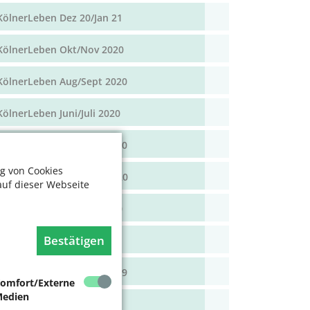
KölnerLeben Dez 20/Jan 21
KölnerLeben Okt/Nov 2020
KölnerLeben Aug/Sept 2020
KölnerLeben Juni/Juli 2020
KölnerLeben April/Mai 2020
g von Cookies
KölnerLeben Feb/März 2020
auf dieser Webseite
KölnerLeben Dez 19/Jan 20
Bestätigen
KölnerLeben Okt/Nov 19
KölnerLeben Aug/Sept 2019
omfort/Externe
edien
KölnerLeben Juni/Juli 2019