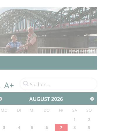
A+
A
AUGUST
2026
MO
DI
MI
DO
FR
SA
SO
1
2
3
4
5
6
7
8
9