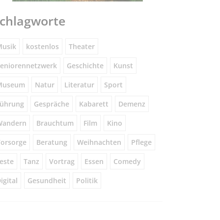
chlagworte
usik
kostenlos
Theater
eniorennetzwerk
Geschichte
Kunst
Museum
Natur
Literatur
Sport
ührung
Gespräche
Kabarett
Demenz
Wandern
Brauchtum
Film
Kino
orsorge
Beratung
Weihnachten
Pflege
este
Tanz
Vortrag
Essen
Comedy
igital
Gesundheit
Politik