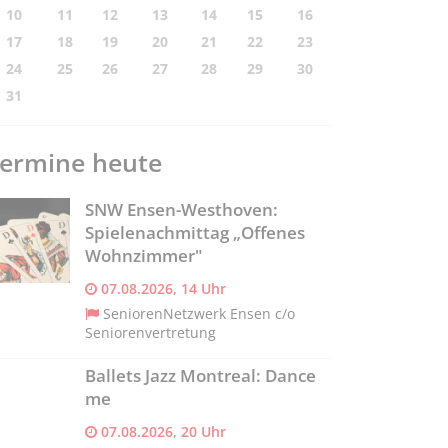
10
11
12
13
14
15
16
17
18
19
20
21
22
23
24
25
26
27
28
29
30
31
ermine heute
SNW Ensen-Westhoven:
Spielenachmittag „Offenes
Wohnzimmer"
07.08.2026, 14 Uhr
SeniorenNetzwerk Ensen c/o
Seniorenvertretung
Ballets Jazz Montreal: Dance
me
07.08.2026, 20 Uhr