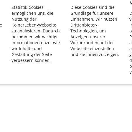
M
K
Statistik-Cookies
Diese Cookies sind die
R
ermöglichen uns, die
Grundlage für unsere
D
Nutzung der
Einnahmen. Wir nutzen
v
e
KölnerLeben-Webseite
Drittanbieter-
I
zu analysieren. Dadurch
Technologien, um
o
bekommen wir wichtige
Anzeigen unserer
P
Informationen dazu, wie
Werbekunden auf der
a
wir Inhalte und
Webseite einzustellen
a
Gestaltung der Seite
und sie Ihnen zu zeigen.
g
verbessern können.
d
b
V