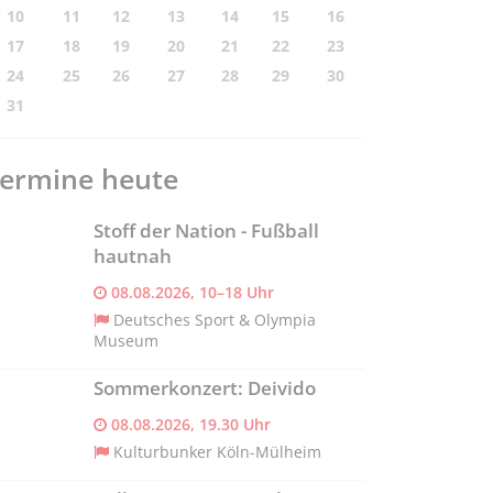
10
11
12
13
14
15
16
17
18
19
20
21
22
23
24
25
26
27
28
29
30
31
ermine heute
Stoff der Nation - Fußball
hautnah
08.08.2026, 10–18 Uhr
Deutsches Sport & Olympia
Museum
Sommerkonzert: Deivido
08.08.2026, 19.30 Uhr
Kulturbunker Köln-Mülheim