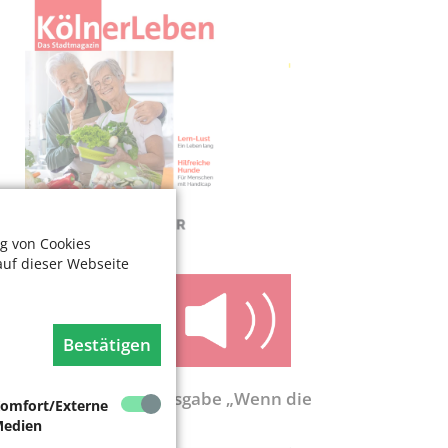
g von Cookies
auf dieser Webseite
Bestätigen
ölnerLeben-Sonderausgabe „Wenn die
omfort/Externe
ente nicht reicht“
edien