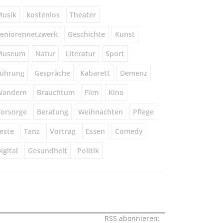
usik
kostenlos
Theater
eniorennetzwerk
Geschichte
Kunst
Museum
Natur
Literatur
Sport
ührung
Gespräche
Kabarett
Demenz
Wandern
Brauchtum
Film
Kino
orsorge
Beratung
Weihnachten
Pflege
este
Tanz
Vortrag
Essen
Comedy
igital
Gesundheit
Politik
RSS abonnieren: