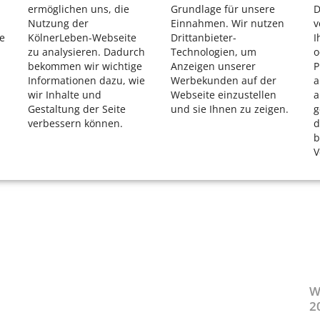
ermöglichen uns, die
Grundlage für unsere
D
Nutzung der
Einnahmen. Wir nutzen
v
e
KölnerLeben-Webseite
Drittanbieter-
I
zu analysieren. Dadurch
Technologien, um
o
bekommen wir wichtige
Anzeigen unserer
P
Informationen dazu, wie
Werbekunden auf der
a
wir Inhalte und
Webseite einzustellen
a
Gestaltung der Seite
und sie Ihnen zu zeigen.
g
verbessern können.
d
b
V
W
2