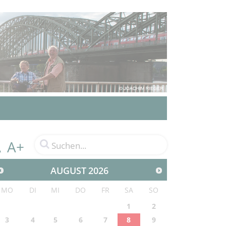
A+
A
AUGUST
2026
MO
DI
MI
DO
FR
SA
SO
1
2
3
4
5
6
7
8
9