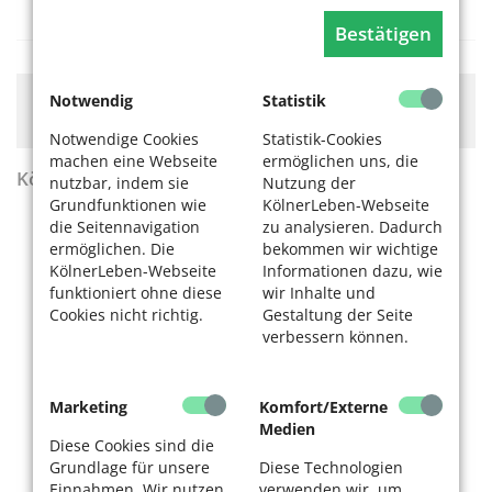
Angie Hiesl + Roland Kaiser Produktion
Bestätigen
Notwendig
Statistik
Hier könnte Werbung stehen, mit der wir uns
finanzieren. Bitte akzeptieren Sie die
Cookie-Meldung
.
Notwendige Cookies
Statistik-Cookies
machen eine Webseite
ermöglichen uns, die
KölnerLeben Sommer 2026
nutzbar, indem sie
Nutzung der
Grundfunktionen wie
KölnerLeben-Webseite
die Seitennavigation
zu analysieren. Dadurch
ermöglichen. Die
bekommen wir wichtige
KölnerLeben-Webseite
Informationen dazu, wie
funktioniert ohne diese
wir Inhalte und
Cookies nicht richtig.
Gestaltung der Seite
verbessern können.
Marketing
Komfort/Externe
Medien
Diese Cookies sind die
Grundlage für unsere
Diese Technologien
Einnahmen. Wir nutzen
verwenden wir, um