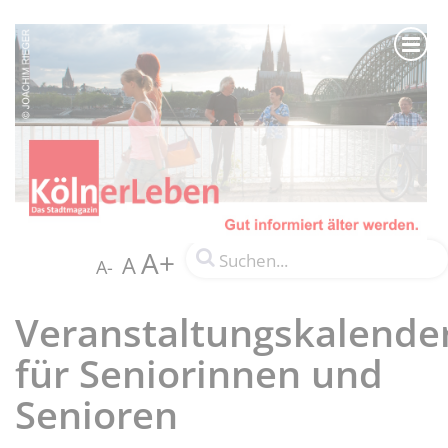
A+
A
A-
Veranstaltungskalende
für Seniorinnen und
Senioren