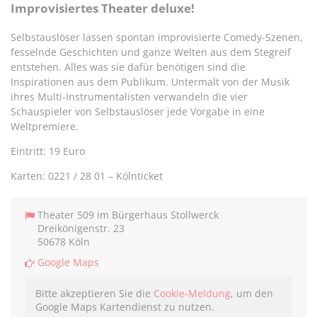
teilen
twittern
teilen
teilen
Improvisiertes Theater deluxe!
Selbstauslöser lassen spontan improvisierte Comedy-Szenen,
fesselnde Geschichten und ganze Welten aus dem Stegreif
entstehen. Alles was sie dafür benötigen sind die
Inspirationen aus dem Publikum. Untermalt von der Musik
ihres Multi-Instrumentalisten verwandeln die vier
Schauspieler von Selbstauslöser jede Vorgabe in eine
Weltpremiere.
Eintritt: 19 Euro
Karten: 0221 / 28 01 – Kölnticket
Theater 509 im Bürgerhaus Stollwerck
Dreikönigenstr. 23
50678 Köln
Google Maps
Bitte akzeptieren Sie die
Cookie-Meldung
, um den
Google Maps Kartendienst zu nutzen.