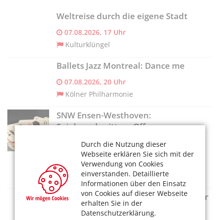
Weltreise durch die eigene Stadt
07.08.2026, 17 Uhr
Kulturklüngel
Ballets Jazz Montreal: Dance me
07.08.2026, 20 Uhr
Kölner Philharmonie
SNW Ensen-Westhoven:
Spielenachmittag „Offenes
Wohnzimmer"
Durch die Nutzung dieser
Webseite erklären Sie sich mit der
07.08.2026, 14 Uhr
Verwendung von Cookies
SeniorenNetzwerk Ensen c/o
einverstanden. Detaillierte
Seniorenvertretung
Informationen über den Einsatz
von Cookies auf dieser Webseite
NO GO: Angie Hiesl und Roland Kaiser
erhalten Sie in der
Datenschutzerklärung.
07.08.2026, 18 Uhr