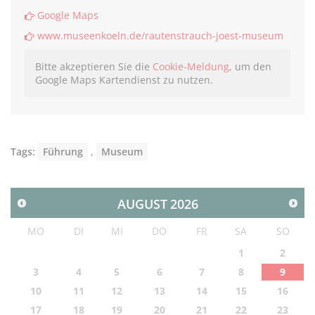
Google Maps
www.museenkoeln.de/rautenstrauch-joest-museum
Bitte akzeptieren Sie die
Cookie-Meldung
, um den
Google Maps Kartendienst zu nutzen.
Tags:
Führung
,
Museum
AUGUST
2026
MO
DI
MI
DO
FR
SA
SO
1
2
3
4
5
6
7
8
9
10
11
12
13
14
15
16
17
18
19
20
21
22
23