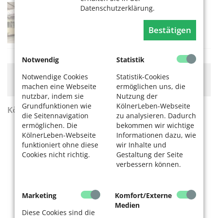
Straßenbahn-Museum Thielenbruch
Datenschutzerklärung.
09.08.2026, 11-17 Uhr
Bestätigen
Straßenbahn-Museum Thielenbruch
Notwendig
Statistik
Hier könnte Werbung stehen, mit der wir uns
Notwendige Cookies
Statistik-Cookies
finanzieren. Bitte akzeptieren Sie die
Cookie-Meldung
.
machen eine Webseite
ermöglichen uns, die
nutzbar, indem sie
Nutzung der
Grundfunktionen wie
KölnerLeben-Webseite
KölnerLeben Sommer 2026
die Seitennavigation
zu analysieren. Dadurch
ermöglichen. Die
bekommen wir wichtige
KölnerLeben-Webseite
Informationen dazu, wie
funktioniert ohne diese
wir Inhalte und
Cookies nicht richtig.
Gestaltung der Seite
verbessern können.
Marketing
Komfort/Externe
Medien
Diese Cookies sind die