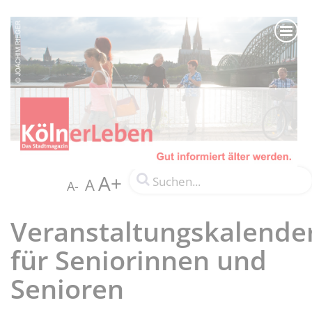
A+
A
A-
Veranstaltungskalende
für Seniorinnen und
Senioren